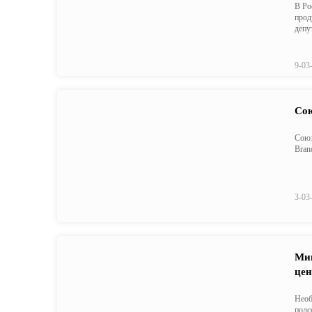
В Ро
прод
депу
9-03
Сою
Союз
Bran
3-03
Мин
цен
Необ
подс