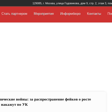
129085, г. Москва, улица Годовикова, дом 9, стр. 2, этаж 3, по
Стать партнером
Мероприятия
Информбюро
Контакты
По
ические войны: за распространение фейков о росте
 накажут по УК