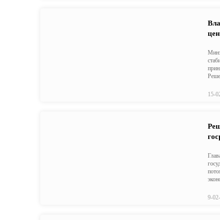
Вла
цен
Минэ
стаб
прин
Реше
15-0
Реш
гос
Глав
госу
пото
экон
9-02