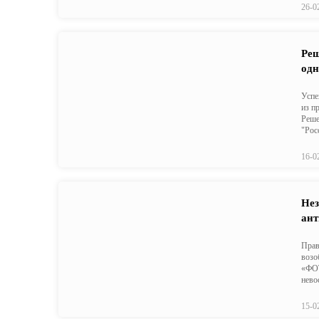
26-0
Реш
одн
Успе
из п
Реше
"Рос
16-0
Нез
ант
Прав
возо
«ФОТ
нево
15-0