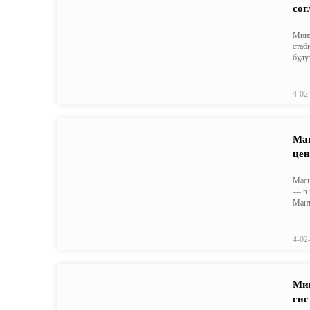
сог
Минэ
стаб
буду
4-02
Ман
цен
Масш
— в 
Мант
4-02
Мин
сис