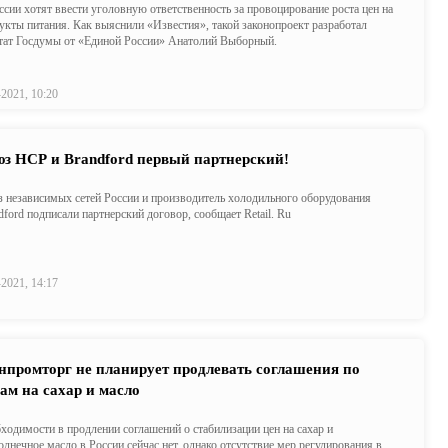
ссии хотят ввести уголовную ответственность за провоцирование роста цен на
укты питания. Как выяснили «Известия», такой законопроект разработал
тат Госдумы от «Единой России» Анатолий Выборный.
-2021, 10:20
з НСР и Brandford первый партнерский!
 независимых сетей России и производитель холодильного оборудования
dford подписали партнерский договор, сообщает Retail. Ru
-2021, 14:17
промторг не планирует продлевать соглашения по
ам на сахар и масло
ходимости в продлении соглашений о стабилизации цен на сахар и
олнечное масло в России сейчас нет, однако отсутствие мер регулирования в