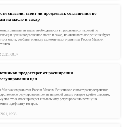
сти сказали, стоит ли продлевать соглашения по
ам на масло и сахар
кономразвития не видит необходимости в продлении соглашений по
илизации цен на подсолнечное масло и сахар, но окончательное решение будет
ято в марте, сообщил министр экономического развития России Максим
тников.
2-2021, 08:57
етников предостерег от расширения
регулирования цен
а Минэкономразвития России Максим Решетников считает распространение
дарственного регулирования цен на широкий спектр товаров крайне опасным,
му что это в итоге приведет к тотальному регулированию всех цен в
омике и дефициту товаров.
-2021, 19:33