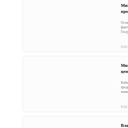
Мин
пр
Осла
факт
Госд
9-02
Миш
цен
Кабм
пред
мини
9-02
Вла