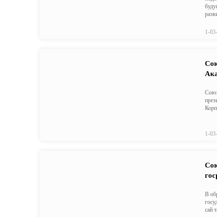
буду
разв
1-03
Сою
Ака
Союз
през
Корп
1-03
Сою
гос
В об
госу
сай 