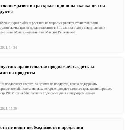
экономразвития раскрыло причины скачка цен на
одукты
бление курса рубля и рост цен на мировых рынках стали главными
орами скачка цен на продовольствие в РФ, заявил в ходе выступления в
уме глава Минэкономразвития Максим Решетников.
-2021, 14:34
устин: правительство продолжает следить за
ами на продукты
ин продолжает следить за ценами на продукты, важно поддержать
принимателей и самозанятых, которые продают свои товары, заявил премьер-
стр РФ Михаил Мишустин в ходе совещания с вице-премьерами.
-2021, 11:36
сти не видят необходимости в продлении