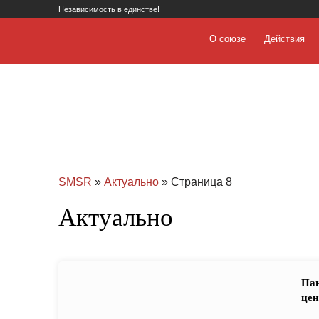
Независимость в единстве!
О союзе
Действия
SMSR
»
Актуально
» Страница 8
Актуально
Пан
цен