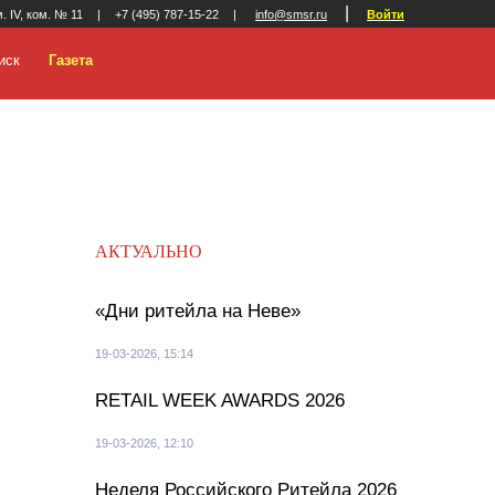
|
м. IV, ком. № 11
|
+7 (495) 787-15-22
|
info@smsr.ru
Войти
иск
Газета
АКТУАЛЬНО
«Дни ритейла на Неве»
19-03-2026, 15:14
RETAIL WEEK AWARDS 2026
19-03-2026, 12:10
Неделя Российского Ритейла 2026