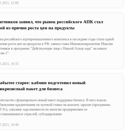
2-2021, 12:00
етников заявил, что рывок российского АПК стал
ой из причин роста цен на продукты
хи российского агропромышленного комплекса в последние годы стали одной
ричин роста цен на продукты в РФ, заявил глава Минэкономразвития Максим
тников в программе "Действующие лица с Наилей Аскер-заде" на канале
сия-1".
2-2021, 10:35
абытое старое: кабмин подготовил новый
икризисный пакет для бизнеса
ительство сформировало новый пакет поддержки бизнеса. В него вошли
бновление кредитования по нулевой ставке на выплату зарплат (программы
 0»), списание задолженности по налогам предприятиям из
сстановившихся отраслей, субсидирование
2-2021, 10:49