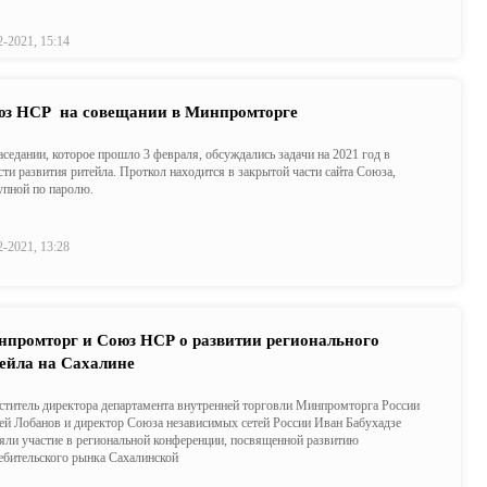
2-2021, 15:14
з НСР на совещании в Минпромторге
аседании, которое прошло 3 февраля, обсуждались задачи на 2021 год в
сти развития ритейла. Проткол находится в закрытой части сайта Союза,
упной по паролю.
2-2021, 13:28
промторг и Союз НСР о развитии регионального
ейла на Сахалине
ститель директора департамента внутренней торговли Минпромторга России
ей Лобанов и директор Союза независимых сетей России Иван Бабухадзе
яли участие в региональной конференции, посвященной развитию
ебительского рынка Сахалинской