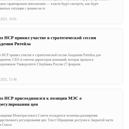
щем гарантировать невозможно — власти будут смотреть, как будет
иваться ситуация с ценами на те
-2021, 16:01
з НСР принял участие в стратегической сессии
демии Ритейла
 НСР принял участие в стратегической сессии Академии Ритейла для
идентов, CEO и советов директоров компаний, которая прошла в
оративном Университете Сбербанка России 27 февраля.
-2021, 15:46
з НСР присоединился к позиции МЭС о
регулировании цен
ращении Межотраслевого Совета осуждается политика расширения
дарственного регулирования цен. Текст Обращения доступен в Закрытой части
та Союза