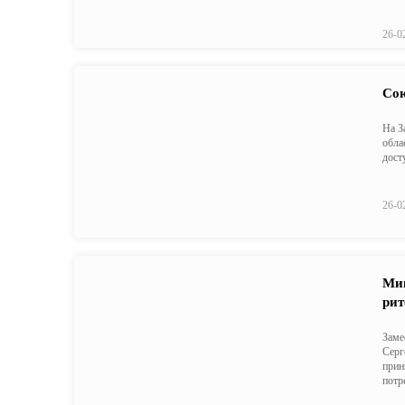
26-0
Сою
На З
обла
дост
26-0
Мин
рит
Заме
Серг
прин
потр