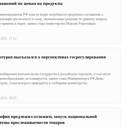
лашений по ценам на продукты
кономразвития РФ пока не видит потребности продлевать соглашения о
илизации цен на масло и сахар, окончательные решения по данному вопросу
т приняты в марте, заявил глава министерства Максим Решетников.
-2021, 17:12
туров высказался о перспективах госрегулирования
табировать вмешательство государства в российскую торговлю, в том числе
ценообразование, не планируется, заявил глава Минпромторга РФ Денис
уров, слова которого приводятся в сообщении министерства.
-2021, 10:25
фин предложил отложить запуск национальной
темы прослеживаемости товаров