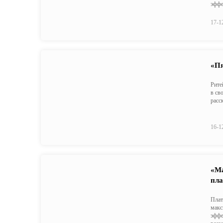
эффе
17-1
«Пя
Рите
в св
расс
16-1
«Ма
пла
Плат
макс
эффе