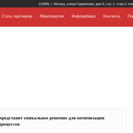
129085, г. Москва, улица Годовикова, дом 9, стр. 2, этаж 3, по
Стать партнером
Мероприятия
Информбюро
Контакты
По
представит уникальное решение для оптимизации
процессов