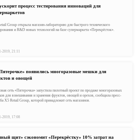
ускорит процесс тестирования инноваций для
ермаркетов
etail Group открыла магазин-лабораторию для быстрого технического
ирования и R&D новых технологий на базе супермаркета «Перекрёсток».
1-2019, 21:11
Пятерочке» появились многоразовые мешки для
ктов и овощей
овая сеть «Пятерочка» запустила пилотный проект по продаже многоразовых
ов для взвешивания и хранения фруктов, овощей и орехов, сообщила пресс-
ба X5 Retail Group, которой принадлежит сеть магазинов.
1-2019, 17:08
ный щит» сэкономит «Перекрёстку» 10% затрат на