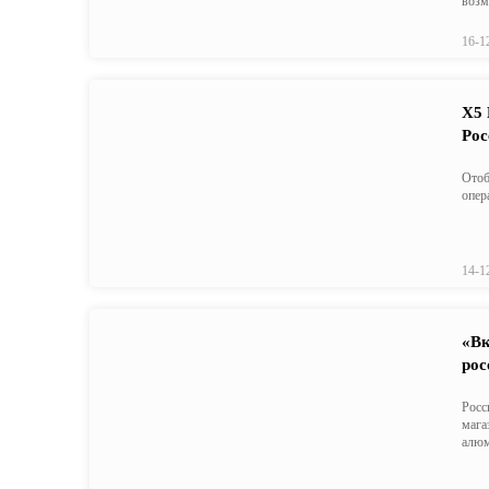
возм
16-1
X5 
Рос
Отоб
опер
14-1
«Вк
рос
Росс
мага
алюм