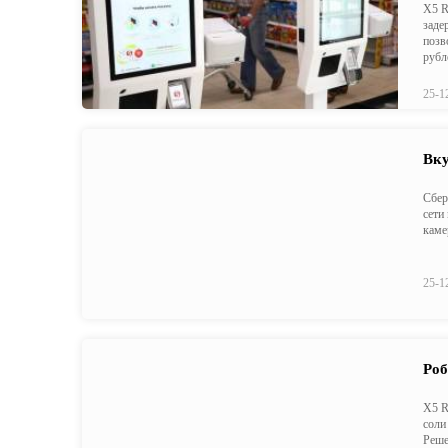
X5 R
заде
позв
рубл
25-1
Вку
Сбер
сети
каме
25-1
Роб
X5 R
соли
Реше