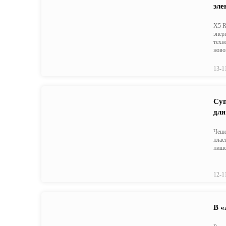
эле
X5 R
энер
техн
ново
13-1
Суп
для
Чешс
плас
пише
12-1
В «