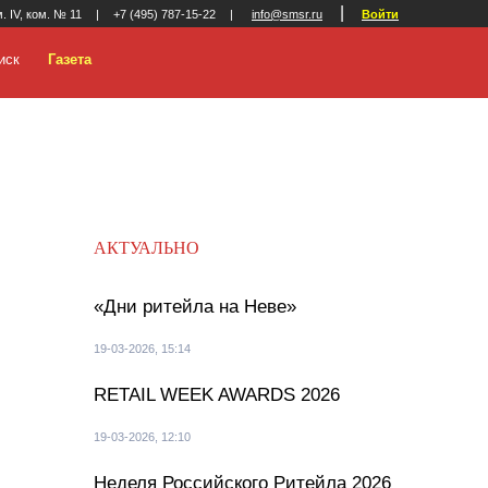
|
м. IV, ком. № 11
|
+7 (495) 787-15-22
|
info@smsr.ru
Войти
иск
Газета
АКТУАЛЬНО
«Дни ритейла на Неве»
19-03-2026, 15:14
RETAIL WEEK AWARDS 2026
19-03-2026, 12:10
Неделя Российского Ритейла 2026