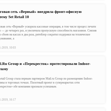
говая сеть «Верный» внедрила фронт-офисную
тему Set Retail 10
овая сеть «Верный» ускорила кассовые операции, в том числе процесс печати
в — до четырех раз, и увеличила пропускную способность магазинов. Снизив
о сбоев на кассах в два раза, ритейлер сократил издержки на техническое
уживание, а
1-2019, 10:03
l.Ru Group и «Перекресток» протестировали Indoor-
ламу
etail Group стала первым партнером Mail.ru Group по размещению Indoor-
амы в торговых точках. Пилотный проект в супермаркетах сети
екресток» обе компании признали успешным.
1-2019, 16:17