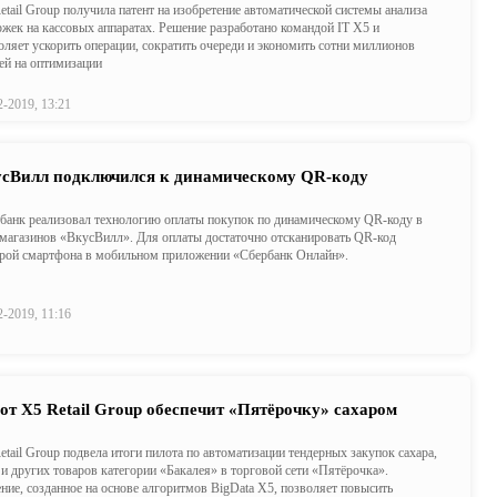
etail Group получила патент на изобретение автоматической системы анализа
ржек на кассовых аппаратах. Решение разработано командой IT X5 и
оляет ускорить операции, сократить очереди и экономить сотни миллионов
ей на оптимизации
2-2019, 13:21
сВилл подключился к динамическому QR-коду
банк реализовал технологию оплаты покупок по динамическому QR-коду в
 магазинов «ВкусВилл». Для оплаты достаточно отсканировать QR-код
рой смартфона в мобильном приложении «Сбербанк Онлайн».
2-2019, 11:16
от Х5 Retail Group обеспечит «Пятёрочку» сахаром
etail Group подвела итоги пилота по автоматизации тендерных закупок сахара,
 и других товаров категории «Бакалея» в торговой сети «Пятёрочка».
ние, созданное на основе алгоритмов BigData X5, позволяет повысить