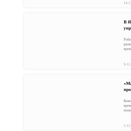
14-1
В Я
упр
Робо
разм
врем
9-12
«Ма
про
Комп
врем
площ
5-12