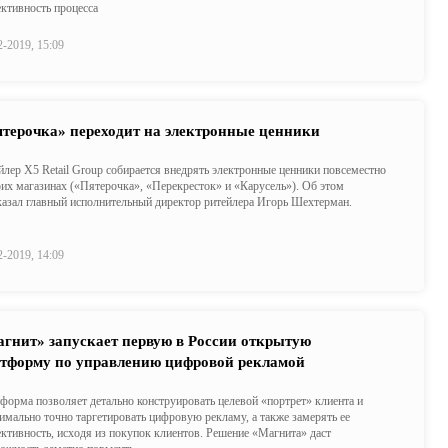
ктивность процесса
2-2019, 15:09
терочка» переходит на электронные ценники
йлер X5 Retail Group собирается внедрять электронные ценники повсеместно
оих магазинах («Пятерочка», «Перекресток» и «Карусель»). Об этом
казал главный исполнительный директор ритейлера Игорь Шехтерман.
2-2019, 14:09
гнит» запускает первую в России открытую
тформу по управлению цифровой рекламой
форма позволяет детально конструировать целевой «портрет» клиента и
имально точно таргетировать цифровую рекламу, а также замерять ее
ктивность, исходя из покупок клиентов. Решение «Магнита» даст