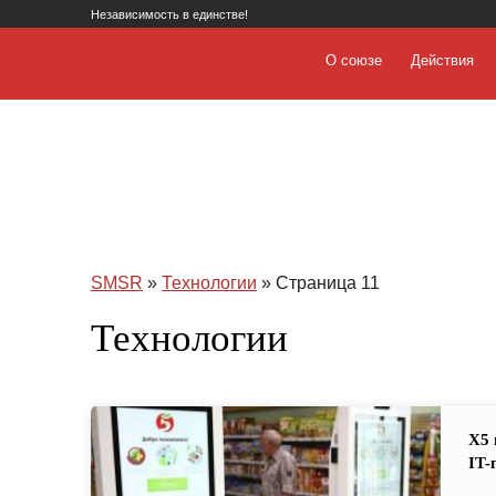
Независимость в единстве!
О союзе
Действия
SMSR
»
Технологии
» Страница 11
Технологии
X5 
IT-