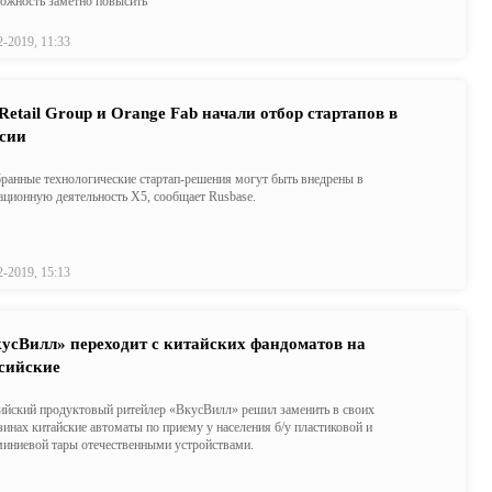
ожность заметно повысить
2-2019, 11:33
Retail Group и Orange Fab начали отбор стартапов в
сии
ранные технологические стартап-решения могут быть внедрены в
ационную деятельность X5, сообщает Rusbase.
2-2019, 15:13
усВилл» переходит с китайских фандоматов на
сийские
ийский продуктовый ритейлер «ВкусВилл» решил заменить в своих
зинах китайские автоматы по приему у населения б/у пластиковой и
иниевой тары отечественными устройствами.