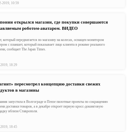
2-2019, 10:59
понии открылся магазин, где покупки совершаются
авляемым роботом-аватаром. ВИДЕО
т, который передвигается по магазину на колесах, оснащен монитором
ером с планшет, который показывает лицо клиента в режиме реального
ени, сообщает The Japan Times.
-2019, 18:29
гнит» пересмотрел концепцию доставки свежих
дуктов в магазины
ания запустила в Волгограде и Пензе пилотные проекты по сокращению
ени доставки товаров, а в декабре откроет первую кросс-докинговую
адку вблизи Ставрополя.
-2019, 18:45