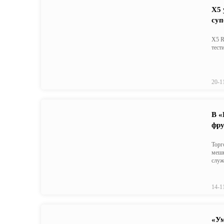
X5 
суп
X5 R
тест
20-1
В «
фру
Торг
мешк
служ
14-1
«Ум