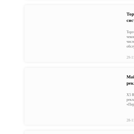
Тор
сис
Торг
чеко
числ
обсл
29-1
Mai
рек
X5 R
рекл
«Пер
28-1