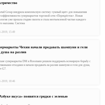
ктричество
etail Group внедрила комплексную систему «умный щит» для повышения
гоэффективности супермаркетов торговой сети «Перекрёсток». Новая
ология уже прошла стадию пилота и стала неотъемлемой частью каждого
го магазина. Система
1-2019, 15:49
ермаркеты Чехии начали продавать шампуни и гели
 душа на разлив
кие супермаркеты DM и Rossmann решили поддержать всемирную борьбу с
тиковыми отходами и начали продавать на разлив шампуни и гели для душа,
т G7.
1-2019, 18:46
Азбуке вкуса» появятся грядки с зеленью