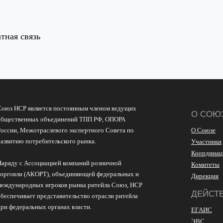
тная связь
Союз НСР является постоянным членом ведущих
О СОЮ
общественных объединений ТПП РФ, ОПОРА
России, Межотраслевого экспертного Совета по
О Союзе
развитию потребительского рынка.
Участники
Координац
Наряду с Ассоциацией компаний розничной
Комитеты
торговли (АКОРТ), объединяющей федеральных и
Дирекция
международных игроков рынка ритейла Союз, НСР
ДЕЙСТ
обеспечивает представительство отрасли ритейла
при федеральных органах власти.
ЕГАИС
ЭВС