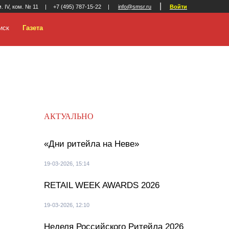
|
м. IV, ком. № 11
|
+7 (495) 787-15-22
|
info@smsr.ru
Войти
иск
Газета
АКТУАЛЬНО
«Дни ритейла на Неве»
19-03-2026, 15:14
RETAIL WEEK AWARDS 2026
19-03-2026, 12:10
Неделя Российского Ритейла 2026