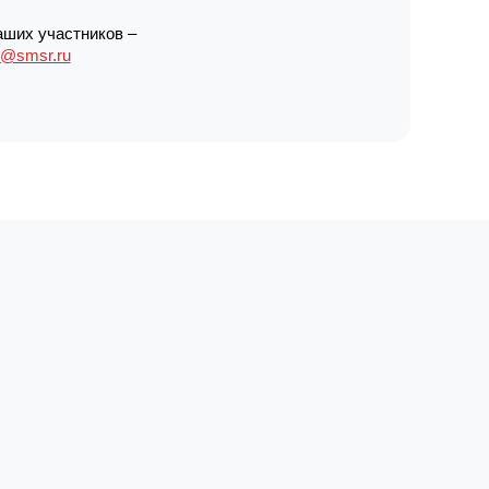
аших участников –
r@smsr.ru