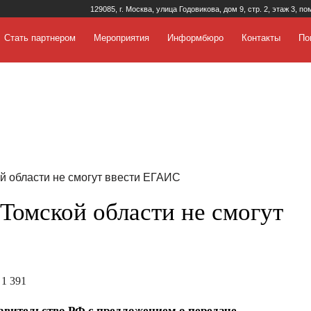
129085, г. Москва, улица Годовикова, дом 9, стр. 2, этаж 3, по
Стать партнером
Мероприятия
Информбюро
Контакты
По
й области не смогут ввести ЕГАИС
Томской области не смогут
 1 391
авительство РФ с предложением о передаче