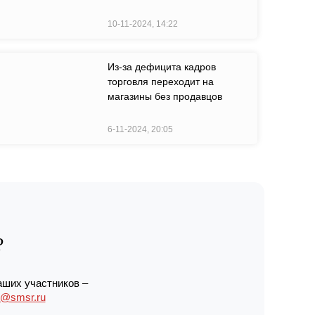
10-11-2024, 14:22
Из-за дефицита кадров
торговля переходит на
магазины без продавцов
6-11-2024, 20:05
?
аших участников –
r@smsr.ru