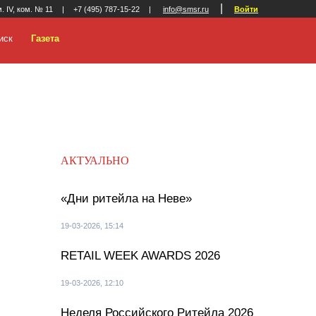
|
м. IV, ком. № 11
|
+7 (495) 787-15-22
|
info@smsr.ru
Войти
иск
Газета
АКТУАЛЬНО
«Дни ритейла на Неве»
19-03-2026, 15:14
RETAIL WEEK AWARDS 2026
19-03-2026, 12:10
Неделя Российского Ритейла 2026