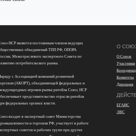
Союз НСР является постоянным членом ведущих
О СОЮ
общественных объединений ТПП РФ, ОПОРА
России, Межотраслевого экспертного Совета по
О Союзе
развитию потребительского рынка.
Участники
Координац
Наряду с Ассоциацией компаний розничной
Комитеты
торговли (АКОРТ), объединяющей федеральных и
Дирекция
международных игроков рынка ритейла Союз, НСР
ДЕЙСТ
обеспечивает представительство отрасли ритейла
при федеральных органах власти.
ЕГАИС
ЭВС
Союз входит в экспертный совет Министерства
промышленности и торговли РФ, участвует в работе
экспертных советов и рабочих групп при других