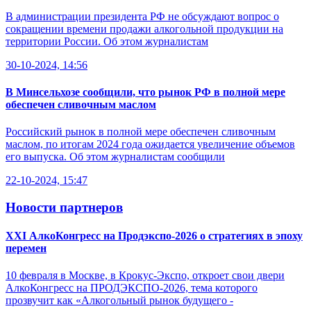
В администрации президента РФ не обсуждают вопрос о
сокращении времени продажи алкогольной продукции на
территории России. Об этом журналистам
30-10-2024, 14:56
В Минсельхозе сообщили, что рынок РФ в полной мере
обеспечен сливочным маслом
Российский рынок в полной мере обеспечен сливочным
маслом, по итогам 2024 года ожидается увеличение объемов
его выпуска. Об этом журналистам сообщили
22-10-2024, 15:47
Новости партнеров
XXI АлкоКонгресс на Продэкспо-2026 о стратегиях в эпоху
перемен
10 февраля в Москве, в Крокус-Экспо, откроет свои двери
АлкоКонгресс на ПРОДЭКСПО-2026, тема которого
прозвучит как «Алкогольный рынок будущего -