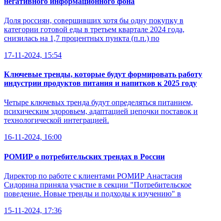
негативного информационного фона
Доля россиян, совершивших хотя бы одну покупку в
категории готовой еды в третьем квартале 2024 года,
снизилась на 1,7 процентных пункта (п.п.) по
17-11-2024, 15:54
Ключевые тренды, которые будут формировать работу
индустрии продуктов питания и напитков к 2025 году
Четыре ключевых тренда будут определяться питанием,
психическим здоровьем, адаптацией цепочки поставок и
технологической интеграцией.
16-11-2024, 16:00
РОМИР о потребительских трендах в России
Директор по работе с клиентами РОМИР Анастасия
Сидорина приняла участие в секции "Потребительское
поведение. Новые тренды и подходы к изучению" в
15-11-2024, 17:36