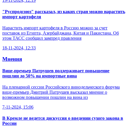
19-11-2024, 12:19
"Руспродсоюз" рассказал, из каких стран можно нарастить
импорт картофеля
Нарастить импорт картофеля в Россию можно за счет
поставок из Египта, Азербайджана, Китая и Пакистана. Об
этом ТАСС сообщил зампред правления
18-11-2024, 12:33
Мнения
Вице-премьер Патрушев поддерживает повышение
пошлин до 50% на импортные вина
На пленарной сессии Российского винодельческого форума
вице-премьер Дмитрий Патрушев высказал мнение о
возможном повышении пошлин на вина из
7-11-2024, 15:06
В Кремле не ведется дискуссия о введении сухого закона в
России