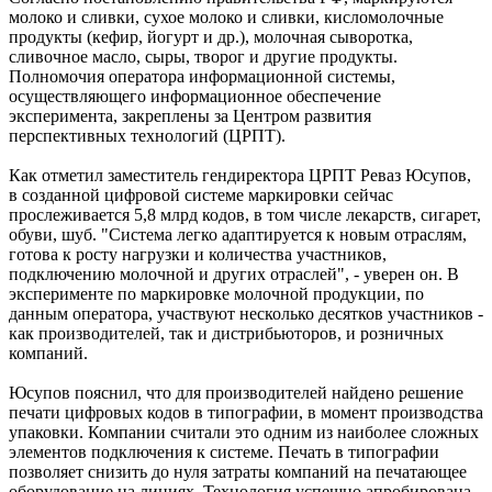
молоко и сливки, сухое молоко и сливки, кисломолочные
продукты (кефир, йогурт и др.), молочная сыворотка,
сливочное масло, сыры, творог и другие продукты.
Полномочия оператора информационной системы,
осуществляющего информационное обеспечение
эксперимента, закреплены за Центром развития
перспективных технологий (ЦРПТ).
Как отметил заместитель гендиректора ЦРПТ Реваз Юсупов,
в созданной цифровой системе маркировки сейчас
прослеживается 5,8 млрд кодов, в том числе лекарств, сигарет,
обуви, шуб. "Система легко адаптируется к новым отраслям,
готова к росту нагрузки и количества участников,
подключению молочной и других отраслей", - уверен он. В
эксперименте по маркировке молочной продукции, по
данным оператора, участвуют несколько десятков участников -
как производителей, так и дистрибьюторов, и розничных
компаний.
Юсупов пояснил, что для производителей найдено решение
печати цифровых кодов в типографии, в момент производства
упаковки. Компании считали это одним из наиболее сложных
элементов подключения к системе. Печать в типографии
позволяет снизить до нуля затраты компаний на печатающее
оборудование на линиях. Технология успешно апробирована