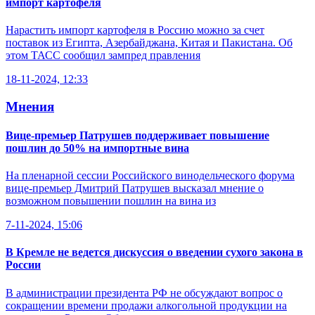
импорт картофеля
Нарастить импорт картофеля в Россию можно за счет
поставок из Египта, Азербайджана, Китая и Пакистана. Об
этом ТАСС сообщил зампред правления
18-11-2024, 12:33
Мнения
Вице-премьер Патрушев поддерживает повышение
пошлин до 50% на импортные вина
На пленарной сессии Российского винодельческого форума
вице-премьер Дмитрий Патрушев высказал мнение о
возможном повышении пошлин на вина из
7-11-2024, 15:06
В Кремле не ведется дискуссия о введении сухого закона в
России
В администрации президента РФ не обсуждают вопрос о
сокращении времени продажи алкогольной продукции на