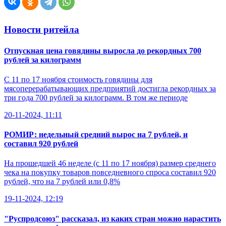
Новости ритейла
Отпускная цена говядины выросла до рекордных 700
рублей за килограмм
С 11 по 17 ноября стоимость говядины для
мясоперерабатывающих предприятий достигла рекордных за
три года 700 рублей за килограмм. В том же периоде
20-11-2024, 11:11
РОМИР: недельный средний вырос на 7 рублей, и
составил 920 рублей
На прошедшей 46 неделе (с 11 по 17 ноября) размер среднего
чека на покупку товаров повседневного спроса составил 920
рублей, что на 7 рублей или 0,8%
19-11-2024, 12:19
"Руспродсоюз" рассказал, из каких стран можно нарастить