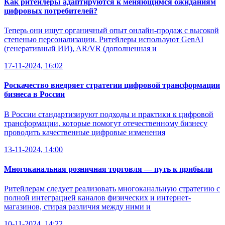
Как ритейлеры адаптируются к меняющимся ожиданиям
цифровых потребителей?
Теперь они ищут органичный опыт онлайн-продаж с высокой
степенью персонализации. Ритейлеры используют GenAI
(генеративный ИИ), AR/VR (дополненная и
17-11-2024, 16:02
Роскачество внедряет стратегии цифровой трансформации
бизнеса в России
В России стандартизируют подходы и практики к цифровой
трансформации, которые помогут отечественному бизнесу
проводить качественные цифровые изменения
13-11-2024, 14:00
Многоканальная розничная торговля — путь к прибыли
Ритейлерам следует реализовать многоканальную стратегию с
полной интеграцией каналов физических и интернет-
магазинов, стирая различия между ними и
10-11-2024, 14:22