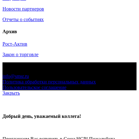
Новости партнеров
Отчеты о событиях
Архив
Рост-Актив
Закон о торговле
© 2006-2021 «Союз торговых предприятий независимых
сетей»
info@smsr.ru
Политика обработки персональных данных
Пользовательское соглашение
Закрыть
Добрый день, уважаемый коллега!
Приглашаем Вас вступить в Союз НСР! Пожалуйста,