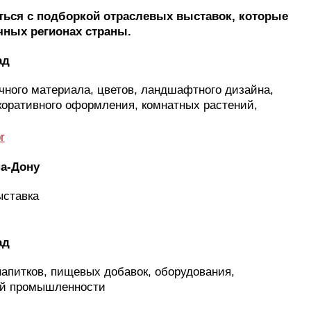
ться с подборкой отраслевых выставок, которые
ичных регионах страны.
ад
чного материала, цветов, ландшафтного дизайна,
екоративного оформления, комнатных растений,
r
на-Дону
ыставка
ад
напитков, пищевых добавок, оборудования,
ей промышленности