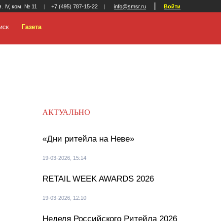
|
м. IV, ком. № 11
|
+7 (495) 787-15-22
|
info@smsr.ru
Войти
иск
Газета
АКТУАЛЬНО
«Дни ритейла на Неве»
19-03-2026, 15:14
RETAIL WEEK AWARDS 2026
19-03-2026, 12:10
Неделя Российского Ритейла 2026