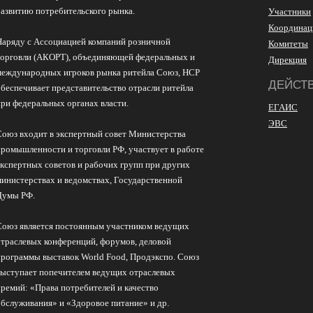
развитию потребительского рынка.
Участники
Координац
Наряду с Ассоциацией компаний розничной
Комитеты
торговли (АКОРТ), объединяющей федеральных и
Дирекция
международных игроков рынка ритейла Союз, НСР
ДЕЙСТ
обеспечивает представительство отрасли ритейла
при федеральных органах власти.
ЕГАИС
ЭВС
Союз входит в экспертный совет Министерства
промышленности и торговли РФ, участвует в работе
экспертных советов и рабочих групп при других
министерствах и ведомствах, Государственной
Думы РФ.
Союз является постоянным участником ведущих
отраслевых конференций, форумов, деловой
программы выставок World Food, Продэкспо. Союз
выступает попечителем ведущих отраслевых
премий: «Права потребителей и качество
обслуживания» и «Здоровое питание» и др.