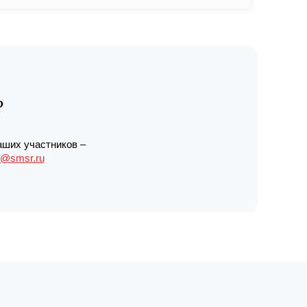
?
аших участников –
r@smsr.ru