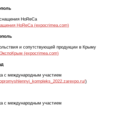
ополь
 оснащения HoReCa
нащения HoReCa (expocrimea.com)
рополь
ольствия и сопутствующей продукции в Крыму
сЭкспоКрым (expocrimea.com)
ад
ка с международным участием
gropromyshlennyi_kompleks_2022.zarexpo.ru/
)
ка с международным участием