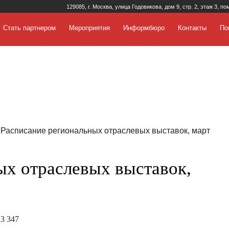
129085, г. Москва, улица Годовикова, дом 9, стр. 2, этаж 3, по
Стать партнером
Мероприятия
Информбюро
Контакты
По
 Расписание региональных отраслевых выставок, март
ых отраслевых выставок,
3 347