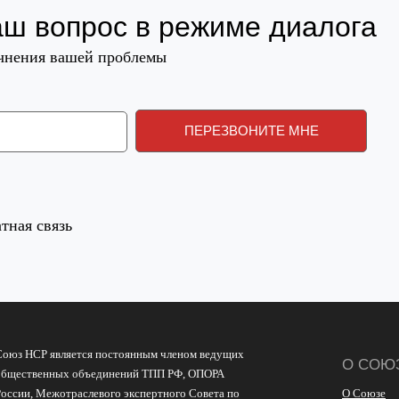
аш вопрос в режиме диалога
очнения вашей проблемы
тная связь
Союз НСР является постоянным членом ведущих
О СОЮ
общественных объединений ТПП РФ, ОПОРА
России, Межотраслевого экспертного Совета по
О Союзе