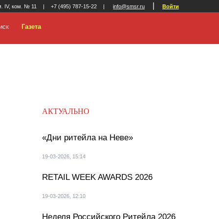
|
м. IV, ком. № 11
|
+7 (495) 787-15-22
|
info@smsr.ru
Войти
иск
Газета
АКТУАЛЬНО
«Дни ритейла на Неве»
19-03-2026, 15:14
RETAIL WEEK AWARDS 2026
19-03-2026, 12:10
Неделя Российского Ритейла 2026