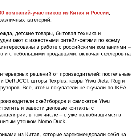
00 компаний-участников из Китая и России
,
различных категорий.
ежда, детские товары, бытовая техника и
рудничают с известными ритейл-сетями по всему
 заинтересованы в работе с российскими компаниями –
но и с небольшими продавцами, включая селлеров на
интерьерных решений от производителей: постельные
 DeRUCCI, шторы Texplus, ковры Yiwu Jietai Rug и
узоров. Всё, чтобы покупатели не скучали по IKEA.
производители скейтбордов и самокатов Yiwu
стретить и завести деловые контакты с
канцелярии, в том числе – с уже полюбившимся в
енитым утенком Nomo Duck.
ками из Китая, которые зарекомендовали себя на