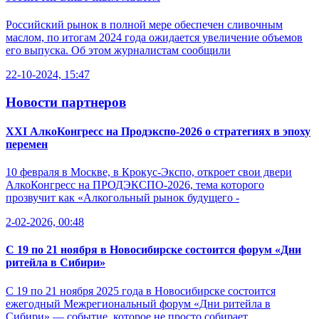
Российский рынок в полной мере обеспечен сливочным
маслом, по итогам 2024 года ожидается увеличение объемов
его выпуска. Об этом журналистам сообщили
22-10-2024, 15:47
Новости партнеров
XXI АлкоКонгресс на Продэкспо-2026 о стратегиях в эпоху
перемен
10 февраля в Москве, в Крокус-Экспо, откроет свои двери
АлкоКонгресс на ПРОДЭКСПО-2026, тема которого
прозвучит как «Алкогольный рынок будущего -
2-02-2026, 00:48
С 19 по 21 ноября в Новосибирске состоится форум «Дни
ритейла в Сибири»
С 19 по 21 ноября 2025 года в Новосибирске состоится
ежегодный Межрегиональный форум «Дни ритейла в
Сибири» — событие, которое не просто собирает