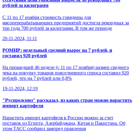
рублей за килограмм
С 11 по 17 ноября стоимость говядины для
мясоперерабатывающих предприятий достигла рекордных за
три года 700 рублей за килограмм. В том же периоде
20-11-2024, 11:11
РОМИР: недельный средний вырос на 7 рублей, и
составил 920 рублей
На прошедшей 46 неделе (с 11 по 17 ноября) размер среднего
чека на покупку товаров повседневного спроса составил 920
рублей, что на 7 рублей или 0,8%
19-11-2024, 12:19
"Руспродсоюз" рассказал, из каких стран можно нарастить
импорт картофеля
Нарастить импорт картофеля в Россию можно за счет
поставок из Египта, Азербайджана, Китая и Пакистана. Об
этом ТАСС сообщил зампред правления