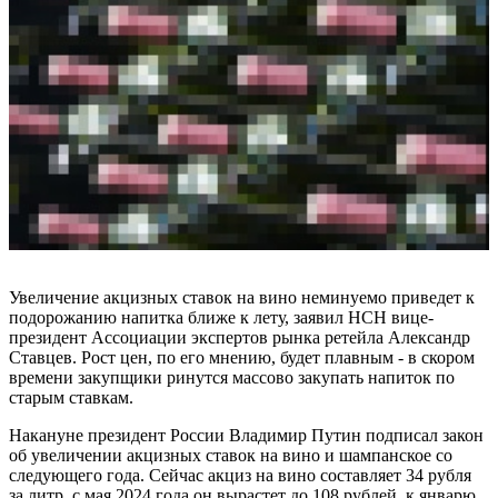
Увеличение акцизных ставок на вино неминуемо приведет к
подорожанию напитка ближе к лету, заявил НСН вице-
президент Ассоциации экспертов рынка ретейла Александр
Ставцев. Рост цен, по его мнению, будет плавным - в скором
времени закупщики ринутся массово закупать напиток по
старым ставкам.
Накануне президент России Владимир Путин подписал закон
об увеличении акцизных ставок на вино и шампанское со
следующего года. Сейчас акциз на вино составляет 34 рубля
за литр, с мая 2024 года он вырастет до 108 рублей, к январю