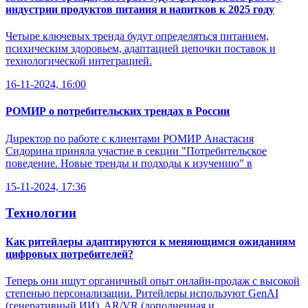
индустрии продуктов питания и напитков к 2025 году
Четыре ключевых тренда будут определяться питанием,
психическим здоровьем, адаптацией цепочки поставок и
технологической интеграцией.
16-11-2024, 16:00
РОМИР о потребительских трендах в России
Директор по работе с клиентами РОМИР Анастасия
Сидорина приняла участие в секции "Потребительское
поведение. Новые тренды и подходы к изучению" в
15-11-2024, 17:36
Технологии
Как ритейлеры адаптируются к меняющимся ожиданиям
цифровых потребителей?
Теперь они ищут органичный опыт онлайн-продаж с высокой
степенью персонализации. Ритейлеры используют GenAI
(генеративный ИИ), AR/VR (дополненная и