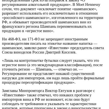
неопределенный срок из-за поправок к закону «О
регулировании алкогольной продукции». В Moet Hennessy
сочли, что документ «исключает понятие «шампанское»,
разрешает использовать его исключительно в отношении
«российского шампанского», изготовленного на территории
РФ, и обязывает производителей шампанских вин из
французского региона Шампань переименовывать их
продукцию в «игристое вино».
Ни 468-ФЗ, ни 171-ФЗ не запрещают иностранным
производителям писать на этикетке название напитка —
шампанское, заявлял ранее «Известиям» председатель совета
Союза виноделов России Дмитрий Киселев.
«Лишь на контрэтикетке бутылки следует указать, что это
игристое вино (а это международная классификация), после
уточнить регион — Шампань, — отмечал он. —
Регулирование не представляет никакой существенной
нагрузки для импортеров, им надо лишь пройти формальные
процедуры пересертификации продукции».
Замглавы Минпромторга Виктор Евтухов в разговоре с
«Известиями» также отмечал, что никаких проблем у
импортеров вина в РФ не возникнет, если они будут
соблюдать те требования и указывать те характеристики
напитков, которые прописаны в законе о виноградарстве и