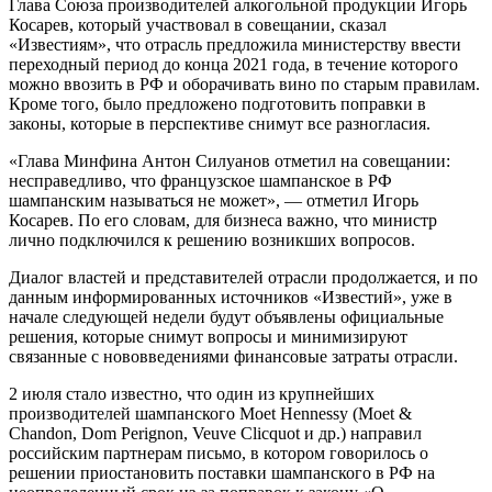
Глава Союза производителей алкогольной продукции Игорь
Косарев, который участвовал в совещании, сказал
«Известиям», что отрасль предложила министерству ввести
переходный период до конца 2021 года, в течение которого
можно ввозить в РФ и оборачивать вино по старым правилам.
Кроме того, было предложено подготовить поправки в
законы, которые в перспективе снимут все разногласия.
«Глава Минфина Антон Силуанов отметил на совещании:
несправедливо, что французское шампанское в РФ
шампанским называться не может», — отметил Игорь
Косарев. По его словам, для бизнеса важно, что министр
лично подключился к решению возникших вопросов.
Диалог властей и представителей отрасли продолжается, и по
данным информированных источников «Известий», уже в
начале следующей недели будут объявлены официальные
решения, которые снимут вопросы и минимизируют
связанные с нововведениями финансовые затраты отрасли.
2 июля стало известно, что один из крупнейших
производителей шампанского Moet Hennessy (Moet &
Chandon, Dom Perignon, Veuve Сlicquot и др.) направил
российским партнерам письмо, в котором говорилось о
решении приостановить поставки шампанского в РФ на