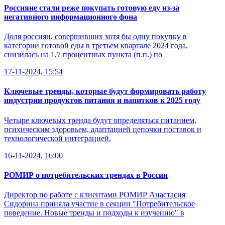
Россияне стали реже покупать готовую еду из-за
негативного информационного фона
Доля россиян, совершивших хотя бы одну покупку в
категории готовой еды в третьем квартале 2024 года,
снизилась на 1,7 процентных пункта (п.п.) по
17-11-2024, 15:54
Ключевые тренды, которые будут формировать работу
индустрии продуктов питания и напитков к 2025 году
Четыре ключевых тренда будут определяться питанием,
психическим здоровьем, адаптацией цепочки поставок и
технологической интеграцией.
16-11-2024, 16:00
РОМИР о потребительских трендах в России
Директор по работе с клиентами РОМИР Анастасия
Сидорина приняла участие в секции "Потребительское
поведение. Новые тренды и подходы к изучению" в