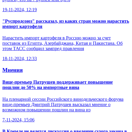
19-11-2024, 12:19
"Руспродсоюз" рассказал, из каких стран можно нарастить
импорт картофеля
Нарастить импорт картофеля в Россию можно за счет
поставок из Египта, Азербайджана, Китая и Пакистана. Об
этом ТАСС сообщил зампред правления
18-11-2024, 12:33
Мнения
Вице-премьер Патрушев поддерживает повышение
пошлин до 50% на импортные вина
На пленарной сессии Российского винодельческого форума
вице-премьер Дмитрий Патрушев высказал мнение о
возможном повышении пошлин на вина из
7-11-2024, 15:06
В Кремле не ведется дискуссия о введении сухого закона в