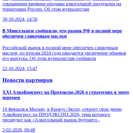
сокращении времени продажи алкогольной продукции на
территории России. Об этом журналистам
30-10-2024, 14:56
В Минсельхозе сообщили, что рынок РФ в полной мере
обеспечен сливочным маслом
Российский рынок в полной мере обеспечен сливочным
маслом, по итогам 2024 года ожидается увеличение объемов
его выпуска. Об этом журналистам сообщили
22-10-2024, 15:47
Новости партнеров
XXI АлкоКонгресс на Продэкспо-2026 о стратегиях в эпоху
перемен
10 февраля в Москве, в Крокус-Экспо, откроет свои двери
АлкоКонгресс на ПРОДЭКСПО-2026, тема которого
прозвучит как «Алкогольный рынок будущего -
2-02-2026, 00:48