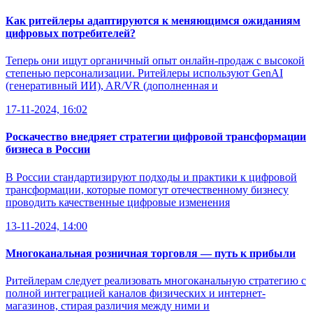
Как ритейлеры адаптируются к меняющимся ожиданиям
цифровых потребителей?
Теперь они ищут органичный опыт онлайн-продаж с высокой
степенью персонализации. Ритейлеры используют GenAI
(генеративный ИИ), AR/VR (дополненная и
17-11-2024, 16:02
Роскачество внедряет стратегии цифровой трансформации
бизнеса в России
В России стандартизируют подходы и практики к цифровой
трансформации, которые помогут отечественному бизнесу
проводить качественные цифровые изменения
13-11-2024, 14:00
Многоканальная розничная торговля — путь к прибыли
Ритейлерам следует реализовать многоканальную стратегию с
полной интеграцией каналов физических и интернет-
магазинов, стирая различия между ними и