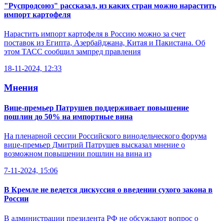
"Руспродсоюз" рассказал, из каких стран можно нарастить
импорт картофеля
Нарастить импорт картофеля в Россию можно за счет
поставок из Египта, Азербайджана, Китая и Пакистана. Об
этом ТАСС сообщил зампред правления
18-11-2024, 12:33
Мнения
Вице-премьер Патрушев поддерживает повышение
пошлин до 50% на импортные вина
На пленарной сессии Российского винодельческого форума
вице-премьер Дмитрий Патрушев высказал мнение о
возможном повышении пошлин на вина из
7-11-2024, 15:06
В Кремле не ведется дискуссия о введении сухого закона в
России
В администрации президента РФ не обсуждают вопрос о