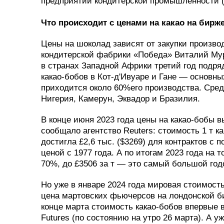
предприятий кондитерской промышленности 
Что происходит с ценами на какао на бирж
Цены на шоколад зависят от закупки произво
кондитерской фабрики «Победа» Виталий Мур
в странах Западной Африки третий год подряд
какао-бобов в Кот-д'Ивуаре и Гане — основны
приходится около 60%его производства. Сре
Нигерия, Камерун, Эквадор и Бразилия.
В конце июня 2023 года цены на какао-бобы в
сообщало агентство Reuters: стоимость 1 т 
достигла £2,6 тыс. ($3269) для контрактов с 
ценой с 1977 года. А по итогам 2023 года на
70%, до £3506 за т — это самый большой годо
Но уже в январе 2024 года мировая стоимость
цена мартовских фьючерсов на лондонской бир
конце марта стоимость какао-бобов впервые в
Futures (по состоянию на утро 26 марта). А 