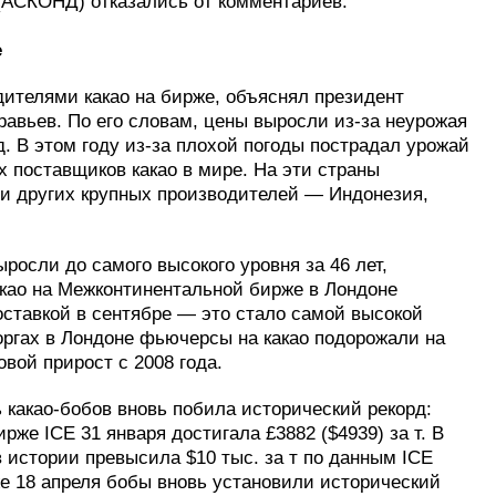
(АСКОНД) отказались от комментариев.
е
дителями какао на бирже, объяснял президент
авьев. По его словам, цены выросли из-за неурожая
. В этом году из-за плохой погоды пострадал урожай
х поставщиков какао в мире. На эти страны
ди других крупных производителей — Индонезия,
ыросли до самого высокого уровня за 46 лет,
какао на Межконтинентальной бирже в Лондоне
поставкой в сентябре — это стало самой высокой
 торгах в Лондоне фьючерсы на какао подорожали на
вой прирост с 2008 года.
 какао-бобов вновь побила исторический рекорд:
же ICE 31 января достигала £3882 ($4939) за т. В
 истории превысила $10 тыс. за т по данным ICE
уже 18 апреля бобы вновь установили исторический