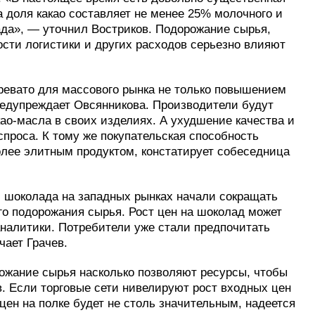
а доля какао составляет не менее 25% молочного и
ада», — уточнил Востриков. Подорожание сырья,
ости логистики и других расходов серьезно влияют
ревато для массового рынка не только повышением
редупреждает Овсянникова. Производители будут
ао-масла в своих изделиях. А ухудшение качества и
проса. К тому же покупательская способность
олее элитным продуктом, констатирует собеседница
и шоколада на западных рынках начали сокращать
ого подорожания сырья. Рост цен на шоколад может
аналитики. Потребители уже стали предпочитать
чает Грачев.
жание сырья насколько позволяют ресурсы, чтобы
в. Если торговые сети нивелируют рост входных цен
цен на полке будет не столь значительным, надеется