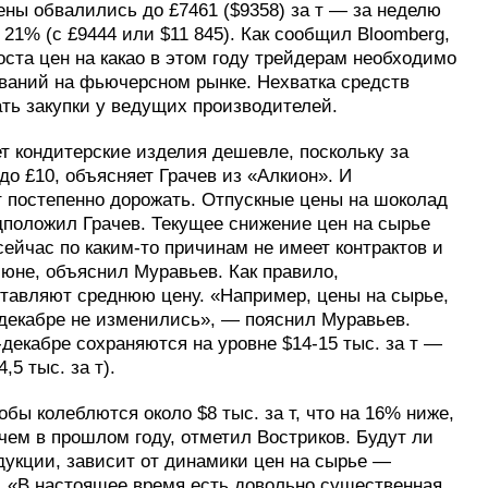
ены обвалились до £7461 ($9358) за т — за неделю
1% (с £9444 или $11 845). Как сообщил Bloomberg,
оста цен на какао в этом году трейдерам необходимо
ваний на фьючерсном рынке. Нехватка средств
ть закупки у ведущих производителей.
ет кондитерские изделия дешевле, поскольку за
до £10, объясняет Грачев из «Алкион». И
ут постепенно дорожать. Отпускные цены на шоколад
едположил Грачев. Текущее снижение цен на сырье
сейчас по каким-то причинам не имеет контрактов и
июне, объяснил Муравьев. Как правило,
ставляют среднюю цену. «Например, цены на сырье,
в декабре не изменились», — пояснил Муравьев.
-декабре сохраняются на уровне $14-15 тыс. за т —
,5 тыс. за т).
ы колеблются около $8 тыс. за т, что на 16% ниже,
ем в прошлом году, отметил Востриков. Будут ли
укции, зависит от динамики цен на сырье —
 «В настоящее время есть довольно существенная