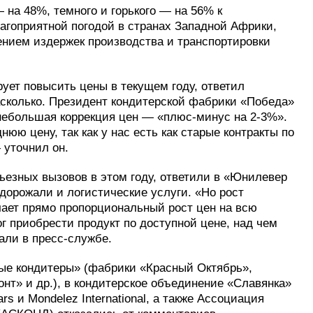
 на 48%, темного и горького — на 56% к
агоприятной погодой в странах Западной Африки,
чением издержек производства и транспортировки
ует повысить цены в текущем году, ответил
насколько. Президент кондитерской фабрики «Победа»
 небольшая коррекция цен — «плюс-минус на 2-3%».
юю цену, так как у нас есть как старые контракты по
 уточнил он.
ьезных вызовов в этом году, ответили в «Юнилевер
одорожали и логистические услуги. «Но рост
ает прямо пропорциональный рост цен на всю
г приобрести продукт по доступной цене, над чем
ли в пресс-службе.
ые кондитеры» (фабрики «Красный Октябрь»,
нт» и др.), в кондитерское объединение «Славянка»
s и Mondelez International, а также Ассоциация