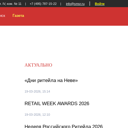
|
м. IV, ком. № 11
|
+7 (495) 787-15-22
|
info@smsr.ru
Войти
иск
Газета
АКТУАЛЬНО
«Дни ритейла на Неве»
19-03-2026, 15:14
RETAIL WEEK AWARDS 2026
19-03-2026, 12:10
Неделя Российского Ритейла 2026