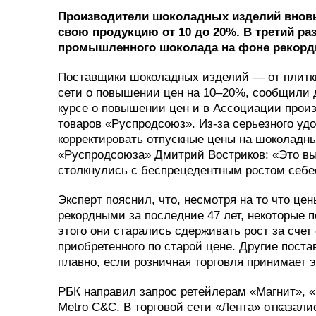
Производители шоколадных изделий вновь
свою продукцию от 10 до 20%. В третий ра
промышленного шоколада на фоне рекорд
Поставщики шоколадных изделий — от плитки
сети о повышении цен на 10–20%, сообщили 
курсе о повышении цен и в Ассоциации прои
товаров «Руспродсоюз». Из-за серьезного уд
корректировать отпускные цены на шоколадн
«Руспродсоюза» Дмитрий Востриков: «Это вы
столкнулись с беспрецедентным ростом себе
Эксперт пояснил, что, несмотря на то что цен
рекордными за последние 47 лет, некоторые 
этого они старались сдерживать рост за счет
приобретенного по старой цене. Другие пост
плавно, если розничная торговля принимает 
РБК направил запрос ретейлерам «Магнит», «
Metro C&C. В торговой сети «Лента» отказали