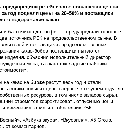
 предупредили ретейлеров о повышении цен на
з за год подняли цены на 20–50% и поставщики
ного подорожания какао
 и батончиков до конфет — предупредили торговые
два источника РБК на продовольственном рынке. В
зводителей и поставщиков продовольственных
орожания какао-бобов поставщики пытаются
ые изделия, объяснил исполнительный директор
нужденная мера, так как шоколадные фабрики
стоимости».
ы на какао на бирже растут весь год и стали
поставщики повысят цены впервые в текущем году: до
 собственных ресурсов, в том числе запасов сырья,
авщики стремятся корректировать отпускные цены
эти изменения, отметил собеседник РБК.
Верный», «Азбука вкуса», «Вкусвилл», X5 Group,
сь от комментариев.