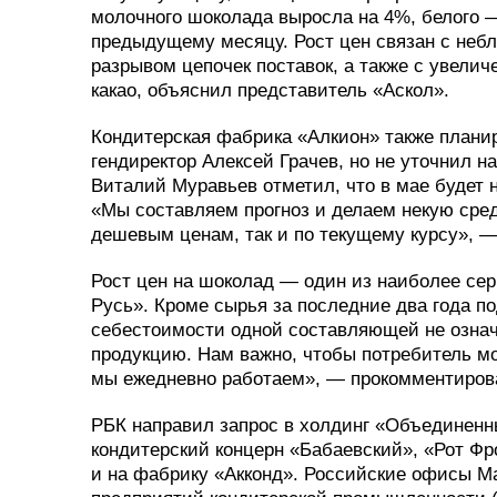
молочного шоколада выросла на 4%, белого —
предыдущему месяцу. Рост цен связан с небл
разрывом цепочек поставок, а также с увели
какао, объяснил представитель «Аскол».
Кондитерская фабрика «Алкион» также планир
гендиректор Алексей Грачев, но не уточнил 
Виталий Муравьев отметил, что в мае будет
«Мы составляем прогноз и делаем некую средн
дешевым ценам, так и по текущему курсу», —
Рост цен на шоколад — один из наиболее сер
Русь». Кроме сырья за последние два года п
себестоимости одной составляющей не означ
продукцию. Нам важно, чтобы потребитель мо
мы ежедневно работаем», — прокомментирова
РБК направил запрос в холдинг «Объединенн
кондитерский концерн «Бабаевский», «Рот Фро
и на фабрику «Акконд». Российские офисы Mar