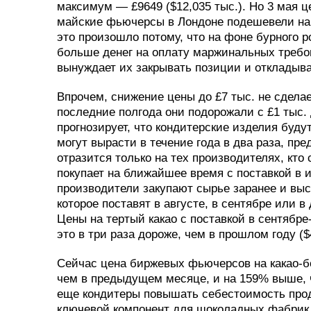
максимум — £9649 ($12,035 тыс.). Но 3 мая ц
майские фьючерсы в Лондоне подешевели на 2
это произошло потому, что на фоне бурного р
больше денег на оплату маржинальных требо
вынуждает их закрывать позиции и откладыва
Впрочем, снижение цены до £7 тыс. не сдела
последние полгода они подорожали с £1 тыс. 
прогнозирует, что кондитерские изделия буд
могут вырасти в течение года в два раза, пр
отразится только на тех производителях, кто 
покупает на ближайшее время с поставкой в 
производители закупают сырье заранее и вы
которое поставят в августе, в сентябре или 
Цены на тертый какао с поставкой в сентябре
это в три раза дороже, чем в прошлом году ($4
Сейчас цена биржевых фьючерсов на какао-боб
чем в предыдущем месяце, и на 159% выше, ч
еще кондитеры повышать себестоимость прод
ключевой компонент для шоколадных фабрик.