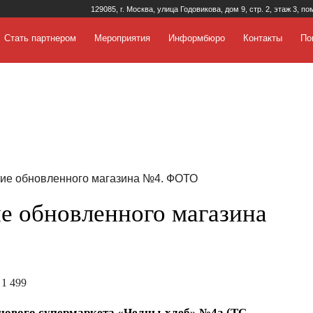
129085, г. Москва, улица Годовикова, дом 9, стр. 2, этаж 3, по
Стать партнером
Мероприятия
Информбюро
Контакты
По
тие обновленного магазина №4. ФОТО
е обновленного магазина
 1 499
 нового супермаркета «Челны-хлеб» №4а (ТС