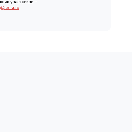
аших участников –
r@smsr.ru