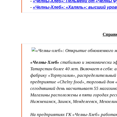
-
«Челны-Хлеб»: Пельмени от «Челны Фу
-
«Челны-Хлеб»: «Халяль»: высший уров
Справ
«Челны-Хлеб»
стабильно и экономически э
Татарстан более 40 лет. Включает в себя: 
фабрику «Тортугалия», распределительный
предприятие «Chelny food», торговый дом 
сегодняшний день насчитывает 55 магазино
Магазины расположены в пяти городах ре
Нижнекамск, Заинск, Менделеевск, Мензели
На предприятиях ГК «Челны-Хлеб» работаю