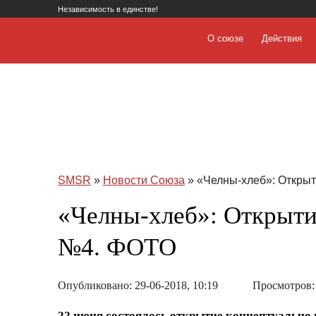
Независимость в единстве!
О союзе
Действия
SMSR
»
Новости Союза
» «Челны-хлеб»: Откры
«Челны-хлеб»: Открыти
№4. ФОТО
Опубликовано: 29-06-2018, 10:19
Просмотров:
22 июня состоялось открытие концептуально