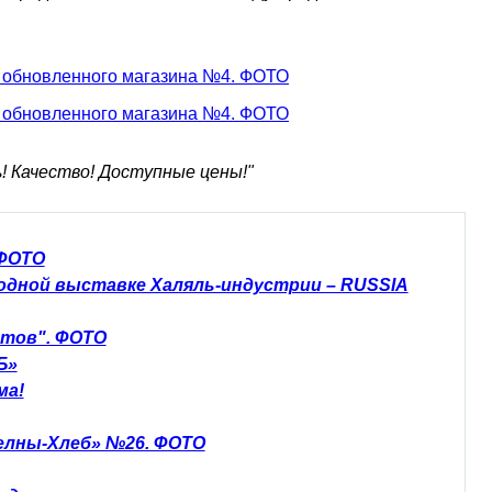
! Качество! Доступные цены!"
 ФОТО
родной выставке Халяль-индустрии – RUSSIA
етов". ФОТО
Б»
ма!
елны-Хлеб» №26. ФОТО