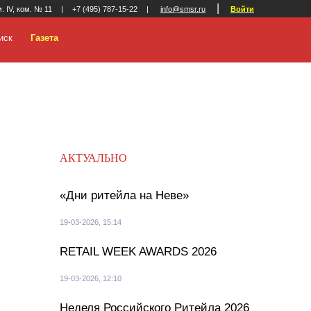
|
м. IV, ком. № 11
|
+7 (495) 787-15-22
|
info@smsr.ru
Войти
иск
Газета
АКТУАЛЬНО
«Дни ритейла на Неве»
19-03-2026, 15:14
RETAIL WEEK AWARDS 2026
19-03-2026, 12:10
Неделя Российского Ритейла 2026