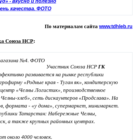
д» - вкусно и полезно
ень качества. ФОТО
По материалам сайта
www.tdhleb.ru
ка Союза НСР
:
Участник Союза НСР
ГК
ффективно развивается на рынке республики
агрофирму «Родные края - Туган як», кондитерскую
 центр «Челны Логистик», производственное
«Челны-хлеб», сеть дискаунтеров «Продслава». На
в, формата - «у дома», супермаркет, минимаркет.
спублики Татарстан: Набережные Челны,
нск, а также крупных районных центрах.
т около 4000 человек.