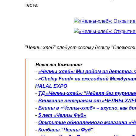
тесте.
"Челны-хлеб" следует своему девизу "Свежесть
Новости Компании:
-
«Челны-хлеб»: Мы родом из детства.
-
«Chelny Food» на ежегодной Междуна
HALAL EXPO
-
ТД «Челны-хлеб»: "Неделя без турник
-
Внимание ветеранам от «ЧЕЛНЫ-ХЛЕ
-
Блины в «Челны-хлеб» – вкусно, как до
-
5 лет «Челны Фуд»
-
Открытие обновленного магазина «Ч
-
Колбасы "Челны Фуд"