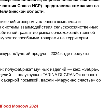
участник Союза НСР). представила компанию на
 Челябинской области.
тижений агропромышленного комплекса и
е системы взаимодействия сельскохозяйственных
ебителей, развитие рынка сельскохозяйственной
нкурентоспособными товарами на территории
нкурс «Лучший продукт - 2024», где продукты
ли: полуфабрикат мучных изделий — кекс «Зебра»,
зделий — полукрупка «FARINA DI GRANO» первого
с сахарной посыпкой, вафли «Марусино счастье» со
dFood Moscow 2024