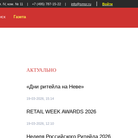
|
м. IV, ком. № 11
|
+7 (495) 787-15-22
|
info@smsr.ru
Войти
иск
Газета
АКТУАЛЬНО
«Дни ритейла на Неве»
19-03-2026, 15:14
RETAIL WEEK AWARDS 2026
19-03-2026, 12:10
Неделя Российского Ритейла 2026