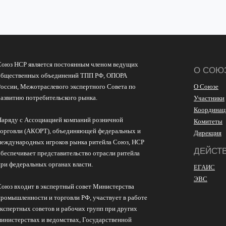
Союз НСР является постоянным членом ведущих
О СОЮ
общественных объединений ТПП РФ, ОПОРА
России, Межотраслевого экспертного Совета по
О Союзе
развитию потребительского рынка.
Участники
Координац
Наряду с Ассоциацией компаний розничной
Комитеты
торговли (АКОРТ), объединяющей федеральных и
Дирекция
международных игроков рынка ритейла Союз, НСР
ДЕЙСТ
обеспечивает представительство отрасли ритейла
при федеральных органах власти.
ЕГАИС
ЭВС
Союз входит в экспертный совет Министерства
промышленности и торговли РФ, участвует в работе
экспертных советов и рабочих групп при других
министерствах и ведомствах, Государственной