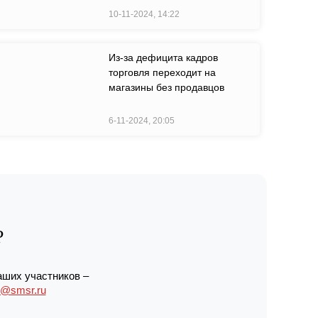
10-11-2024, 14:22
Из-за дефицита кадров
торговля переходит на
магазины без продавцов
6-11-2024, 20:05
?
аших участников –
r@smsr.ru