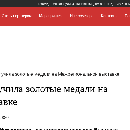
129085, г. Москва, улица Годовикова, дом 9, стр. 2, этаж 3, по
Стать партнером
Мероприятия
Информбюро
Контакты
По
учила золотые медали на Межрегиональной выставке
чила золотые медали на
авке
 880
I Межрегиональная агропромышленная Выставка.