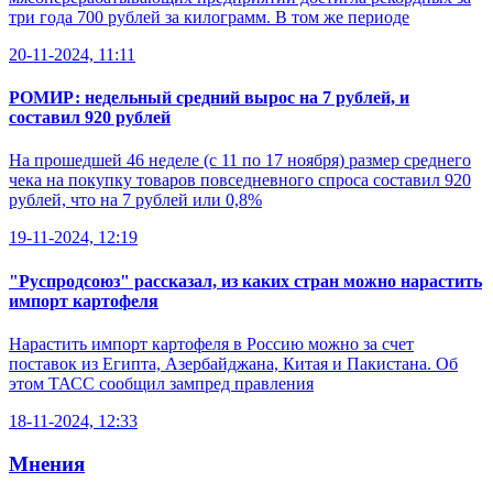
три года 700 рублей за килограмм. В том же периоде
20-11-2024, 11:11
РОМИР: недельный средний вырос на 7 рублей, и
составил 920 рублей
На прошедшей 46 неделе (с 11 по 17 ноября) размер среднего
чека на покупку товаров повседневного спроса составил 920
рублей, что на 7 рублей или 0,8%
19-11-2024, 12:19
"Руспродсоюз" рассказал, из каких стран можно нарастить
импорт картофеля
Нарастить импорт картофеля в Россию можно за счет
поставок из Египта, Азербайджана, Китая и Пакистана. Об
этом ТАСС сообщил зампред правления
18-11-2024, 12:33
Мнения