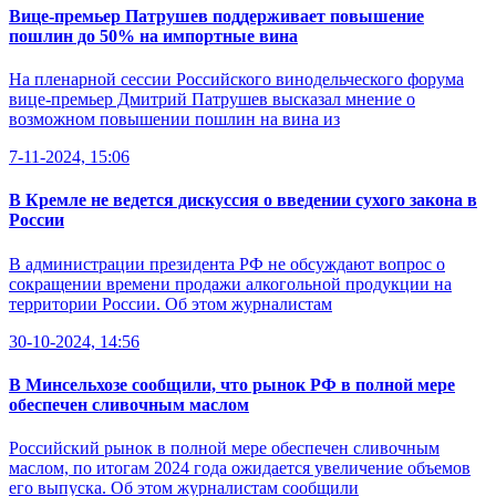
Вице-премьер Патрушев поддерживает повышение
пошлин до 50% на импортные вина
На пленарной сессии Российского винодельческого форума
вице-премьер Дмитрий Патрушев высказал мнение о
возможном повышении пошлин на вина из
7-11-2024, 15:06
В Кремле не ведется дискуссия о введении сухого закона в
России
В администрации президента РФ не обсуждают вопрос о
сокращении времени продажи алкогольной продукции на
территории России. Об этом журналистам
30-10-2024, 14:56
В Минсельхозе сообщили, что рынок РФ в полной мере
обеспечен сливочным маслом
Российский рынок в полной мере обеспечен сливочным
маслом, по итогам 2024 года ожидается увеличение объемов
его выпуска. Об этом журналистам сообщили