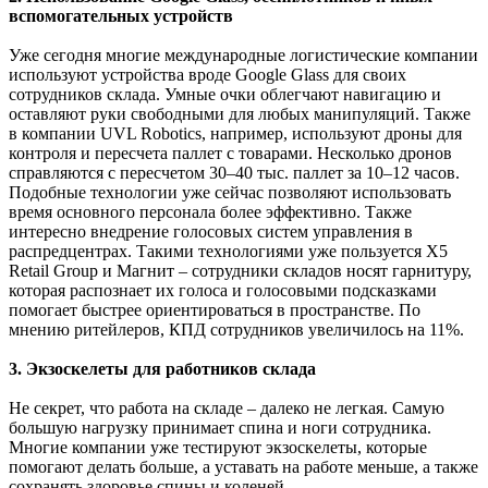
вспомогательных устройств
Уже сегодня многие международные логистические компании
используют устройства вроде Google Glass для своих
сотрудников склада. Умные очки облегчают навигацию и
оставляют руки свободными для любых манипуляций. Также
в компании UVL Robotics, например, используют дроны для
контроля и пересчета паллет с товарами. Несколько дронов
справляются с пересчетом 30–40 тыс. паллет за 10–12 часов.
Подобные технологии уже сейчас позволяют использовать
время основного персонала более эффективно. Также
интересно внедрение голосовых систем управления в
распредцентрах. Такими технологиями уже пользуется X5
Retail Group и Магнит – сотрудники складов носят гарнитуру,
которая распознает их голоса и голосовыми подсказками
помогает быстрее ориентироваться в пространстве. По
мнению ритейлеров, КПД сотрудников увеличилось на 11%.
3. Экзоскелеты для работников склада
Не секрет, что работа на складе – далеко не легкая. Самую
большую нагрузку принимает спина и ноги сотрудника.
Многие компании уже тестируют экзоскелеты, которые
помогают делать больше, а уставать на работе меньше, а также
сохранять здоровье спины и коленей.