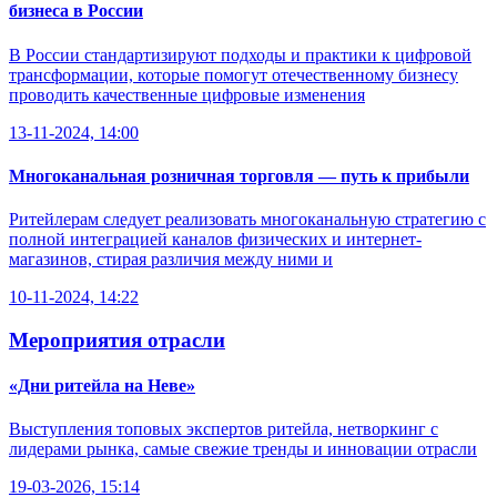
бизнеса в России
В России стандартизируют подходы и практики к цифровой
трансформации, которые помогут отечественному бизнесу
проводить качественные цифровые изменения
13-11-2024, 14:00
Многоканальная розничная торговля — путь к прибыли
Ритейлерам следует реализовать многоканальную стратегию с
полной интеграцией каналов физических и интернет-
магазинов, стирая различия между ними и
10-11-2024, 14:22
Мероприятия отрасли
«Дни ритейла на Неве»
Выступления топовых экспертов ритейла, нетворкинг с
лидерами рынка, самые свежие тренды и инновации отрасли
19-03-2026, 15:14