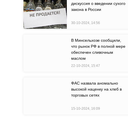
дискуссия о введении сухого
закона в России
30-10-2024, 14:56
В Минсельхозе сообщили,
что рынок РФ в полной мере
обеспечен сливочным
маслом
22-10-2024, 15:47
ФАС назвала аномально
высокой наценку на хлеб в
торговых сетях
15-10-2024, 16:09