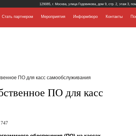
129085, г. Москва, улица Годовикова, дом 9, стр. 2, этаж 3, по
Стать партнером
Мероприятия
Информбюро
Контакты
По
твенное ПО для касс самообслуживания
бственное ПО для касс
 747
ограммного обеспечения (ПО) на кассах