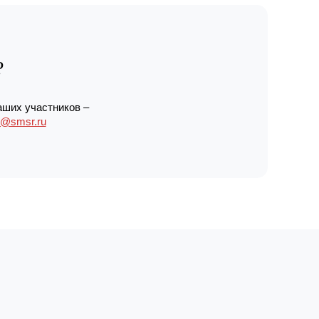
?
аших участников –
r@smsr.ru