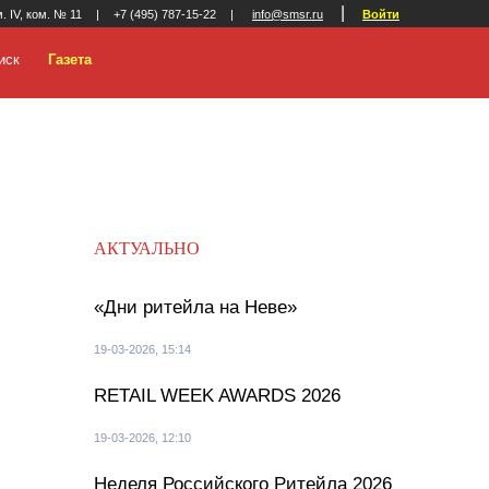
|
м. IV, ком. № 11
|
+7 (495) 787-15-22
|
info@smsr.ru
Войти
иск
Газета
АКТУАЛЬНО
«Дни ритейла на Неве»
19-03-2026, 15:14
RETAIL WEEK AWARDS 2026
19-03-2026, 12:10
Неделя Российского Ритейла 2026