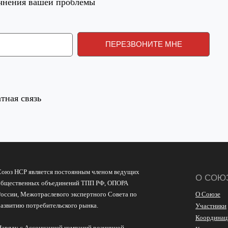
очнения вашей проблемы
тная связь
Союз НСР является постоянным членом ведущих
О СОЮ
общественных объединений ТПП РФ, ОПОРА
России, Межотраслевого экспертного Совета по
О Союзе
развитию потребительского рынка.
Участники
Координац
Наряду с Ассоциацией компаний розничной