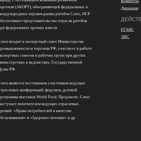
Комитеты
торговли (АКОРТ), объединяющей федеральных и
Дирекция
международных игроков рынка ритейла Союз, НСР
ДЕЙСТ
обеспечивает представительство отрасли ритейла
при федеральных органах власти.
ЕГАИС
ЭВС
Союз входит в экспертный совет Министерства
промышленности и торговли РФ, участвует в работе
экспертных советов и рабочих групп при других
министерствах и ведомствах, Государственной
Думы РФ.
Союз является постоянным участником ведущих
отраслевых конференций, форумов, деловой
программы выставок World Food, Продэкспо. Союз
выступает попечителем ведущих отраслевых
премий: «Права потребителей и качество
обслуживания» и «Здоровое питание» и др.