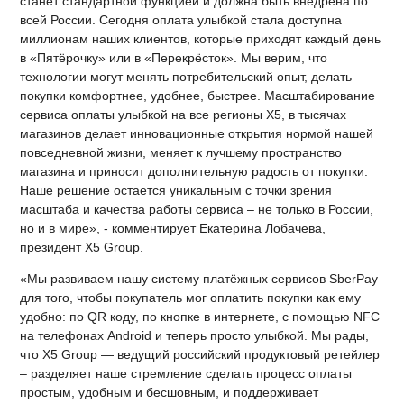
станет стандартной функцией и должна быть внедрена по
всей России. Сегодня оплата улыбкой стала доступна
миллионам наших клиентов, которые приходят каждый день
в «Пятёрочку» или в «Перекрёсток». Мы верим, что
технологии могут менять потребительский опыт, делать
покупки комфортнее, удобнее, быстрее. Масштабирование
сервиса оплаты улыбкой на все регионы Х5, в тысячах
магазинов делает инновационные открытия нормой нашей
повседневной жизни, меняет к лучшему пространство
магазина и приносит дополнительную радость от покупки.
Наше решение остается уникальным с точки зрения
масштаба и качества работы сервиса – не только в России,
но и в мире», - комментирует Екатерина Лобачева,
президент X5 Group.
«Мы развиваем нашу систему платёжных сервисов SberPay
для того, чтобы покупатель мог оплатить покупки как ему
удобно: по QR коду, по кнопке в интернете, с помощью NFC
на телефонах Android и теперь просто улыбкой. Мы рады,
что X5 Group — ведущий российский продуктовый ретейлер
– разделяет наше стремление сделать процесс оплаты
простым, удобным и бесшовным, и поддерживает