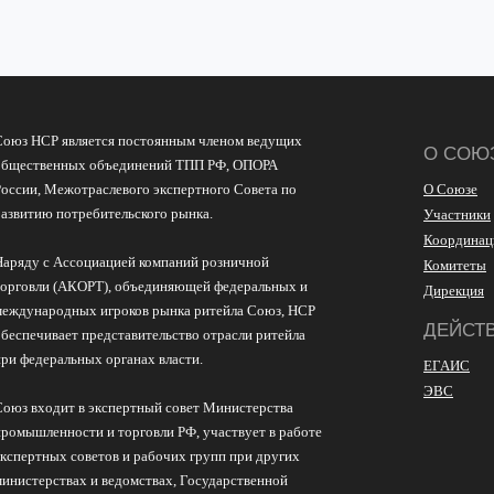
Союз НСР является постоянным членом ведущих
О СОЮ
общественных объединений ТПП РФ, ОПОРА
России, Межотраслевого экспертного Совета по
О Союзе
развитию потребительского рынка.
Участники
Координац
Наряду с Ассоциацией компаний розничной
Комитеты
торговли (АКОРТ), объединяющей федеральных и
Дирекция
международных игроков рынка ритейла Союз, НСР
ДЕЙСТ
обеспечивает представительство отрасли ритейла
при федеральных органах власти.
ЕГАИС
ЭВС
Союз входит в экспертный совет Министерства
промышленности и торговли РФ, участвует в работе
экспертных советов и рабочих групп при других
министерствах и ведомствах, Государственной