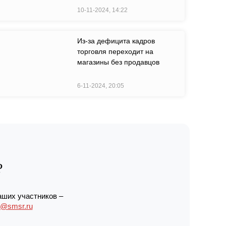
10-11-2024, 14:22
Из-за дефицита кадров
торговля переходит на
магазины без продавцов
6-11-2024, 20:05
?
аших участников –
r@smsr.ru