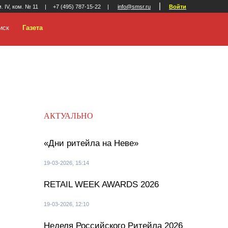
|
м. IV, ком. № 11
|
+7 (495) 787-15-22
|
info@smsr.ru
Войти
иск
Газета
АКТУАЛЬНО
«Дни ритейла на Неве»
19-03-2026, 15:14
RETAIL WEEK AWARDS 2026
19-03-2026, 12:10
Неделя Российского Ритейла 2026