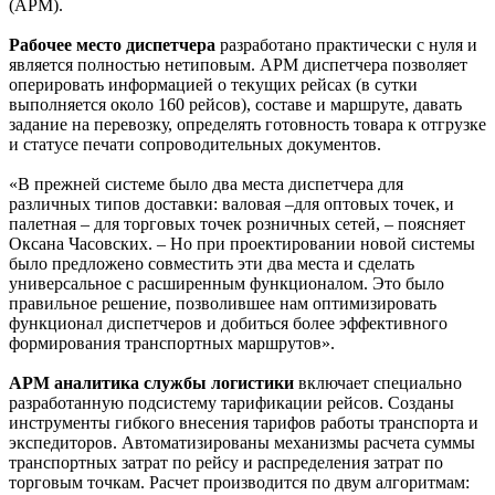
(АРМ).
Рабочее место диспетчера
разработано практически с нуля и
является полностью нетиповым. АРМ диспетчера позволяет
оперировать информацией о текущих рейсах (в сутки
выполняется около 160 рейсов), составе и маршруте, давать
задание на перевозку, определять готовность товара к отгрузке
и статусе печати сопроводительных документов.
«В прежней системе было два места диспетчера для
различных типов доставки: валовая –для оптовых точек, и
палетная – для торговых точек розничных сетей, – поясняет
Оксана Часовских. – Но при проектировании новой системы
было предложено совместить эти два места и сделать
универсальное с расширенным функционалом. Это было
правильное решение, позволившее нам оптимизировать
функционал диспетчеров и добиться более эффективного
формирования транспортных маршрутов».
АРМ аналитика службы логистики
включает специально
разработанную подсистему тарификации рейсов. Созданы
инструменты гибкого внесения тарифов работы транспорта и
экспедиторов. Автоматизированы механизмы расчета суммы
транспортных затрат по рейсу и распределения затрат по
торговым точкам. Расчет производится по двум алгоритмам: