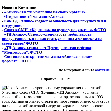
Новости Компании:
-
«Аникс»: Нести компанию на своих крыльях…
-
Открыт новый магазин «Аникс»
-
Как ТД «Аникс» создает безопасность для покупателей и
сотрудников
-
Союз в СМИ: «Корзинка» на кухне у покупателя. ФОТО
-
«ТД Аникс»: Стрессоустойчивость, мобильность,
продуктивность или как стать успешным человеком на
своей земле? ФОТО
-
«ТД Аникс» открывает Центр развития ребенка
"Монтессори". ФОТО
-
Состоялось открытие магазина «Аникс» в новом
формате. ФОТО
по материалам сайта
anixtd.ru
Справка СНСР:
Участник Союза СНС
Холдинг «ТД Аникс»
– крупный
торговый оптово-розничный оператор, основанный в 1993
году. Активная бизнес-стратегия, прозрачная бизнес-структура
на фоне низкой долговой нагрузки характеризуют высокое
операционное качество Холдинга. В Холдинг входит