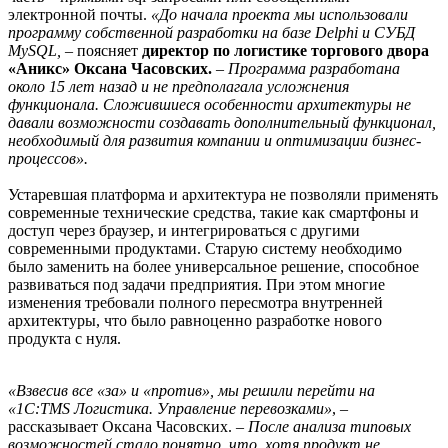
электронной почты.
«До начала проекта мы использовали
программу собственной разработки на базе Delphi и СУБД
MySQL,
– поясняет
директор по логистике торгового двора
«Аникс» Оксана Часовских.
– Программа разработана
около 15 лет назад и не предполагала усложнения
функционала. Сложившиеся особенности архитектуры не
давали возможности создавать дополнительный функционал,
необходимый для развития компании и оптимизации бизнес-
процессов».
Устаревшая платформа и архитектура не позволяли применять
современные технические средства, такие как смартфоны и
доступ через браузер, и интегрироваться с другими
современными продуктами. Старую систему необходимо
было заменить на более универсальное решение, способное
развиваться под задачи предприятия. При этом многие
изменения требовали полного пересмотра внутренней
архитектуры, что было равноценно разработке нового
продукта с нуля.
«Взвесив все «за» и «против», мы решили перейти на
«1С:TMS Логистика. Управление перевозками»
, –
рассказывает Оксана Часовских. –
После анализа типовых
возможностей стало понятно, что, хотя продукт не