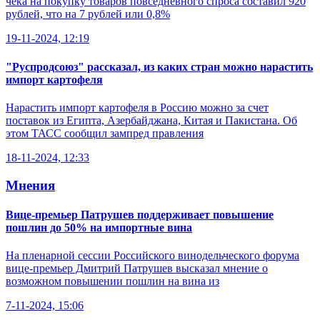
чека на покупку товаров повседневного спроса составил 920
рублей, что на 7 рублей или 0,8%
19-11-2024, 12:19
"Руспродсоюз" рассказал, из каких стран можно нарастить
импорт картофеля
Нарастить импорт картофеля в Россию можно за счет
поставок из Египта, Азербайджана, Китая и Пакистана. Об
этом ТАСС сообщил зампред правления
18-11-2024, 12:33
Мнения
Вице-премьер Патрушев поддерживает повышение
пошлин до 50% на импортные вина
На пленарной сессии Российского винодельческого форума
вице-премьер Дмитрий Патрушев высказал мнение о
возможном повышении пошлин на вина из
7-11-2024, 15:06