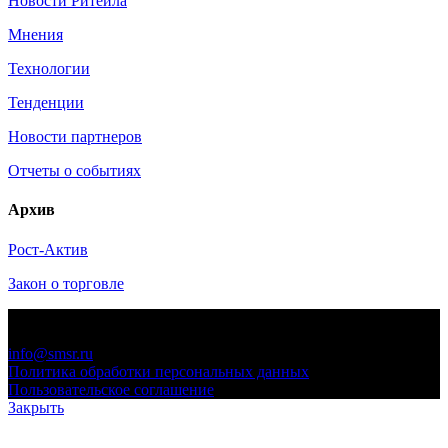
Новости Ритейла
Мнения
Технологии
Тенденции
Новости партнеров
Отчеты о событиях
Архив
Рост-Актив
Закон о торговле
© 2006-2021 «Союз торговых предприятий независимых
сетей»
info@smsr.ru
Политика обработки персональных данных
Пользовательское соглашение
Закрыть