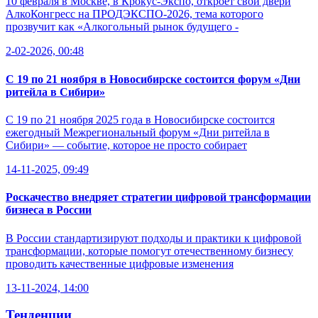
10 февраля в Москве, в Крокус-Экспо, откроет свои двери
АлкоКонгресс на ПРОДЭКСПО-2026, тема которого
прозвучит как «Алкогольный рынок будущего -
2-02-2026, 00:48
С 19 по 21 ноября в Новосибирске состоится форум «Дни
ритейла в Сибири»
С 19 по 21 ноября 2025 года в Новосибирске состоится
ежегодный Межрегиональный форум «Дни ритейла в
Сибири» — событие, которое не просто собирает
14-11-2025, 09:49
Роскачество внедряет стратегии цифровой трансформации
бизнеса в России
В России стандартизируют подходы и практики к цифровой
трансформации, которые помогут отечественному бизнесу
проводить качественные цифровые изменения
13-11-2024, 14:00
Тенденции