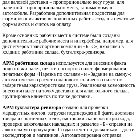
для валовой доставки – пропорционально весу груза, для
палетной – пропорционально месту, занимаемому в
автомобиле. Разработана дополнительная подсистема для
формирования актов выполненных работ – созданы печатные
формы актов и счетов на оплату.
Кроме основных рабочих мест в системе были созданы
дополнительные рабочие места и интерфейсы, например, для
диспетчеров транспортной компании «БТС», входящей в
холдинг, работника склада, бухгалтера-ревизора.
АРМ работника склада
используется для внесения факта
подготовки палет, печати паспортов палет, формирования
печатных форм «Нарезка по складам» и «Задание на смену»;
автоматического расчета планового количества палет по
габаритным характеристикам груза. Реализована возможность
внесения палет на точку доставки для алкогольного склада,
группировка клиентов по точке доставки.
АРМ бухгалтера-ревизора
создано для проверки
маршрутных листов, загрузки подтверждений факта доставки
товара из розничных точек, настройки сканеров штрихкода;
проверки алкогольных накладных и разделов «Б» справки на
алкогольную продукцию. Создан отчет по должникам – долги
экспедиторов и магазинов. Автоматизирована отправка