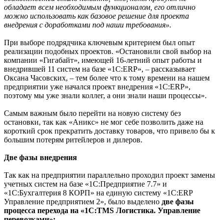
обладает всем необходимым функционалом, его отлично
можно использовать как базовое решение для проекта
внедрения с доработками под наши требования».
При выборе подрядчика ключевым критерием был опыт
реализации подобных проектов. «Остановили свой выбор на
компании «Гигабайт», имеющей 16-летний опыт работы и
внедрившей 11 систем на базе «1C:ERP», – рассказывает
Оксана Часовских, – тем более что к тому времени на нашем
предприятии уже начался проект внедрения «1С:ERP»,
поэтому мы уже знали коллег, а они знали наши процессы».
Самым важным было перейти на новую систему без
остановки, так как «Аникс» не мог себе позволить даже на
короткий срок прекратить доставку товаров, что привело бы к
большим потерям ритейлеров и дилеров.
Две фазы внедрения
Так как на предприятии параллельно проходил проект замены
учетных систем на базе «1С:Предприятие 7.7» и
«1С:Бухгалтерия 8 КОРП» на единую систему «1С:ERP
Управление предприятием 2», было выделено
две фазы
процесса перехода на «1С:TMS Логистика. Управление
перевозками»: