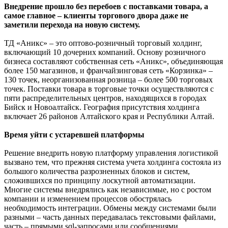
Внедрение прошло без перебоев с поставками товара, а
самое главное – клиенты торгового двора даже не
заметили перехода на новую систему.
ТД «Аникс» – это оптово-розничный торговый холдинг,
включающий 10 дочерних компаний. Основу розничного
бизнеса составляют собственная сеть «Аникс», объединяющая
более 150 магазинов, и франчайзинговая сеть «Корзинка» –
130 точек, неорганизованная розница – более 500 торговых
точек. Поставки товара в торговые точки осуществляются с
пяти распределительных центров, находящихся в городах
Бийск и Новоалтайск. География присутствия холдинга
включает 26 районов Алтайского края и Республики Алтай.
Время уйти с устаревшей платформы
Решение внедрить новую платформу управления логистикой
вызвано тем, что прежняя система учета холдинга состояла из
большого количества разрозненных блоков и систем,
сложившихся по принципу лоскутной автоматизации.
Многие системы внедрялись как независимые, но с ростом
компании и изменением процессов обострялась
необходимость интеграции. Обмены между системами были
разными – часть данных передавалась текстовыми файлами,
часть – прямыми sql-запросами или сообщениями