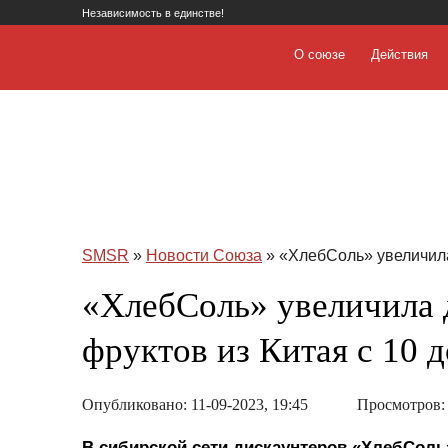
Независимость в единстве!
О союзе
Действия
SMSR
»
Новости Союза
» «ХлебСоль» увеличила
«ХлебСоль» увеличила 
фруктов из Китая с 10 
Опубликовано: 11-09-2023, 19:45
Просмотров: 
В сибирской сети дискаунтеров «ХлебСоль»