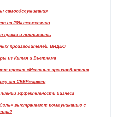
сы самообслуживания
тет на 20% ежемесячно
т промо и лояльность
ьных производителей. ВИДЕО
ары из Китая и Вьетнама
ают проект «Местные производители»
вку от СБЕРмаркет
вышении эффективности бизнеса
бСоль» выстраивают коммуникацию с
нтра?