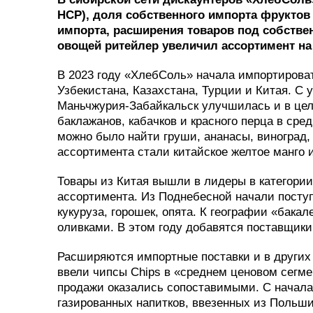
НСР), доля собственного импорта фруктов 
импорта, расширения товаров под собств
овощей ритейлер увеличил ассортимент на
В 2023 году «ХлебСоль» начала импортирова
Узбекистана, Казахстана, Турции и Китая. С
Маньчжурия-Забайкальск улучшилась и в цело
баклажанов, кабачков и красного перца в сред
можно было найти груши, ананасы, виноград, 
ассортимента стали китайское желтое манго и
Товары из Китая вышли в лидеры в категори
ассортимента. Из Поднебесной начали посту
кукуруза, горошек, опята. К географии «бака
оливками. В этом году добавятся поставщики
Расширяются импортные поставки и в других к
ввели чипсы Chips в «среднем ценовом сегме
продажи оказались сопоставимыми. С начала
газированных напитков, ввезенных из Польши