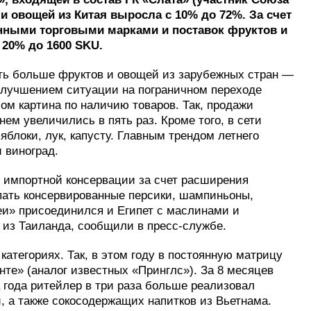
и овощей из Китая выросла с 10% до 72%. За счет
енными торговыми марками и поставок фруктов и
 20% до 1600 SKU.
ть больше фруктов и овощей из зарубежных стран —
 улучшением ситуации на пограничном переходе
м картина по наличию товаров. Так, продажи
нем увеличились в пять раз. Кроме того, в сети
яблоки, лук, капусту. Главным трендом летнего
 виноград.
и импортной консервации за счет расширения
пать консервированные персики, шампиньоны,
леи» присоединился и Египет с маслинами и
 из Таиланда, сообщили в пресс-службе.
атегориях. Так, в этом году в постоянную матрицу
нте» (аналог известных «Принглс»). За 8 месяцев
 года ритейлер в три раза больше реализовал
, а также сокосодержащих напитков из Вьетнама.