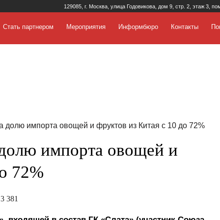
129085, г. Москва, улица Годовикова, дом 9, стр. 2, этаж 3, по
Стать партнером
Мероприятия
Информбюро
Контакты
По
 долю импорта овощей и фруктов из Китая с 10 до 72%
долю импорта овощей и
до 72%
3 381
, входящей в состав ГК «Слата» (участник Союза