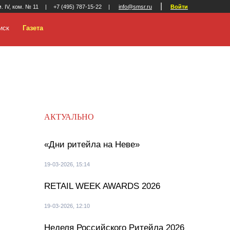
|
м. IV, ком. № 11
|
+7 (495) 787-15-22
|
info@smsr.ru
Войти
иск
Газета
АКТУАЛЬНО
«Дни ритейла на Неве»
19-03-2026, 15:14
RETAIL WEEK AWARDS 2026
19-03-2026, 12:10
Неделя Российского Ритейла 2026