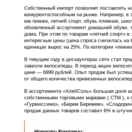
Собственный импорт позволяет поставлять на
конкурентоспособным на рынке. Например, в 
как пикник, летний спорт, обувь пляжная, шк
обновленный ассортимент домашней обуви, тр
дома. При этом по товарам «летний спорт» в
интересные цены (цена спроса снизилась на 
единицах вырос на 25%. По категории «пикник
В текущем году в дискаунтерах сети стал про
завезли велосипеды. В период акции велоси
цене — 6999 рублей. Опыт продаж был успеш
от общего количества привезенных велосипед
В ассортименте «ХлебСоль» большая доля асс
собственными торговыми марками ( СТМ ), к 
«Гурмиссимо», «Берем Бережем», «Сладорино»
продаж данных товаров составил 6% в штучн
Новости Компании: