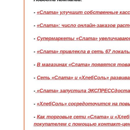
-
«Слата» улучшит собственные кас
-
«Слата»: число онлайн-заказов рас
-
Супермаркеты «Слата» увеличиваю
-
«Слата» привлекла в сеть 67 локал
-
В магазинах «Слата» появятся тов
-
Сеть «Слата» и «ХлебСоль» развив
-
«Слата» запустила ЭКСПРЕССдоста
-
«ХлебСоль» сосредоточится на по
-
Как торговые сети «Слата» и «Хле
покупателем с помощью контакт-це