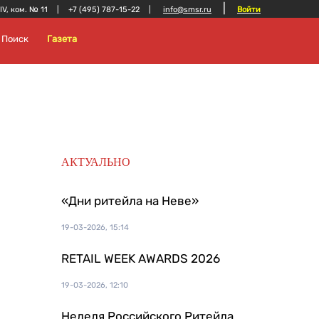
|
 IV, ком. № 11
|
+7 (495) 787-15-22
|
info@smsr.ru
Войти
Поиск
Газета
АКТУАЛЬНО
«Дни ритейла на Неве»
19-03-2026, 15:14
RETAIL WEEK AWARDS 2026
19-03-2026, 12:10
Неделя Российского Ритейла