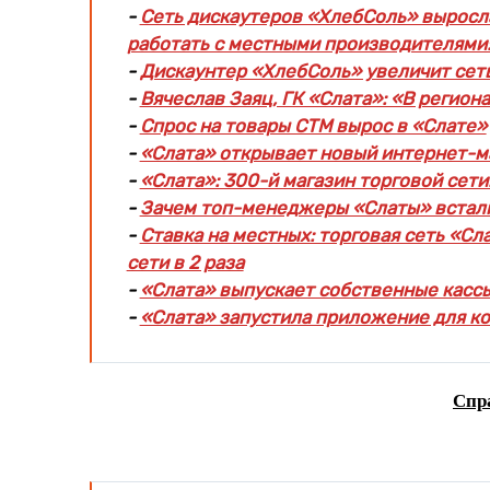
-
Сеть дискаутеров «ХлебСоль» выросла
работать с местными производителями:
-
Дискаунтер «ХлебСоль» увеличит сеть
-
Вячеслав Заяц, ГК «Слата»: «В регио
-
Спрос на товары СТМ вырос в «Слате»
-
«Слата» открывает новый интернет-м
-
«Слата»: 300-й магазин торговой сет
-
Зачем топ-менеджеры «Слаты» встали
-
Ставка на местных: торговая сеть «С
сети в 2 раза
-
«Слата» выпускает собственные касс
-
«Слата» запустила приложение для к
Спр