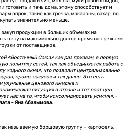
 растут продажи яиц, молока, муки разных видов,
ли готовить и печь дома, этому способствует и
ары впрок, такие как гречка, макароны, сахар, по
купать значительно меньше.
 закуп продукции в больших объемах на
ять цену на максимально долгое время на прежнем
грузки от поставщиков.
етей «Восточный Союз» как раз призван, в первую
ую политику сетей, так как объединяется работа с
пу «одного окна», что позволит централизованно
ов, промо, закупок и так далее. Это есть
 и улучшение ценового имиджа и
ономическая ситуация в стране и тот рост цен,
ет нас на то, чтобы консолидировать усилия»
, -
лата - Яна Абалымова
.
 так называемую борщовую группу – картофель,