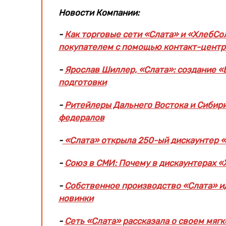
Новости Компании:
-
Как торговые сети «Слата» и «ХлебС
покупателем с помощью контакт-центр
-
Ярослав Шиллер, «Слата»: создание 
подготовки
-
Ритейлеры Дальнего Востока и Сибири
федералов
-
«Слата» открыла 250-ый дискаунтер 
-
Союз в СМИ: Почему в дискаунтерах 
-
Собственное производство «Слата» ид
новинки
-
Сеть «Слата» рассказала о своем мяг