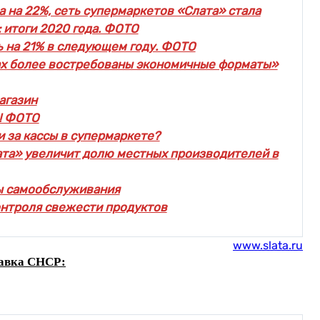
 на 22%, сеть супермаркетов «Слата» стала
 итоги 2020 года. ФОТО
 на 21% в следующем году. ФОТО
нах более востребованы экономичные форматы»
агазин
и! ФОТО
 за кассы в супермаркете?
лата» увеличит долю местных производителей в
ы самообслуживания
онтроля свежести продуктов
www.slata.ru
авка СНСР: