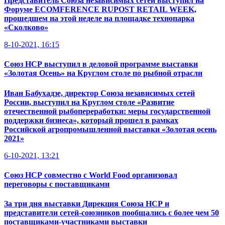
Представитель Союза независимых сетей выступил на
Форуме ECOMFERENCE RUPOST RETAIL WEEK,
прошедшем на этой неделе на площадке технопарка
«Сколково»
8-10-2021, 16:15
Союз НСР выступил в деловой программе выставки
«Золотая Осень» на Круглом столе по рыбной отрасли
Иван Бабухадзе, директор Союза независимых сетей
России, выступил на Круглом столе «Развитие
отечественной рыбопереработки: меры государственной
поддержки бизнеса», который прошел в рамках
Российской агропромышленной выставки «Золотая осень
2021»
6-10-2021, 13:21
Союз НСР совместно с World Food организовал
переговоры с поставщиками
За три дня выставки Дирекция Союза НСР и
представители сетей-союзников пообщались с более чем 50
поставщиками-участниками выставки