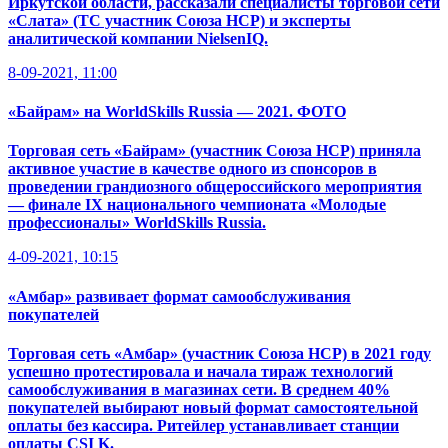
Иркутской области, рассказали специалисты торговой сети
«Слата» (ТС участник Союза НСР) и эксперты
аналитической компании NielsenIQ.
8-09-2021, 11:00
«Байрам» на WorldSkills Russia — 2021. ФОТО
Торговая сеть «Байрам» (участник Союза НСР) приняла
активное участие в качестве одного из спонсоров в
проведении грандиозного общероссийского мероприятия
— финале IX национального чемпионата «Молодые
профессионалы» WorldSkills Russia.
4-09-2021, 10:15
«Амбар» развивает формат самообслуживания
покупателей
Торговая сеть «Амбар» (участник Союза НСР) в 2021 году
успешно протестировала и начала тираж технологий
самообслуживания в магазинах сети. В среднем 40%
покупателей выбирают новый формат самостоятельной
оплаты без кассира. Ритейлер устанавливает станции
оплаты CSI K.