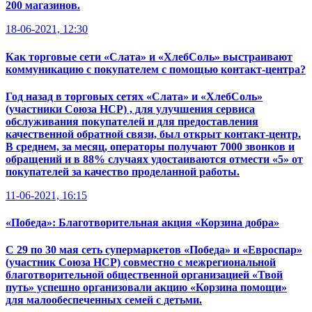
200 магазинов.
18-06-2021, 12:30
Как торговые сети «Слата» и «ХлебСоль» выстраивают
коммуникацию с покупателем с помощью контакт-центра?
Год назад в торговых сетях «Слата» и «ХлебСоль»
(участники Союза НСР) , для улучшения сервиса
обслуживания покупателей и для предоставления
качественной обратной связи, был открыт контакт-центр.
В среднем, за месяц, операторы получают 7000 звонков и
обращений и в 88% случаях удостаиваются отмести «5» от
покупателей за качество проделанной работы.
11-06-2021, 16:15
«Победа»: Благотворительная акция «Корзина добра»
С 29 по 30 мая сеть супермаркетов «Победа» и «Евроспар»
(участник Союза НСР) совместно с межрегиональной
благотворительной общественной организацией «Твой
путь» успешно организовали акцию «Корзина помощи»
для малообеспеченных семей с детьми.