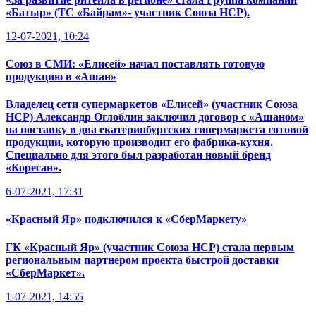
«Батыр» (ТС «Байрам»- участник Союза НСР).
12-07-2021, 10:24
Союз в СМИ: «Елисей» начал поставлять готовую
продукцию в «Ашан»
Владелец сети супермаркетов «Елисей» (участник Союза
НСР) Александр Оглоблин заключил договор с «Ашаном»
на поставку в два екатеринбургских гипермаркета готовой
продукции, которую производит его фабрика-кухня.
Специально для этого был разработан новый бренд
«Коресан».
6-07-2021, 17:31
«Красный Яр» подключился к «СберМаркету»
ГК «Красный Яр» (участник Союза НСР) стала первым
региональным партнером проекта быстрой доставки
«СберМаркет».
1-07-2021, 14:55