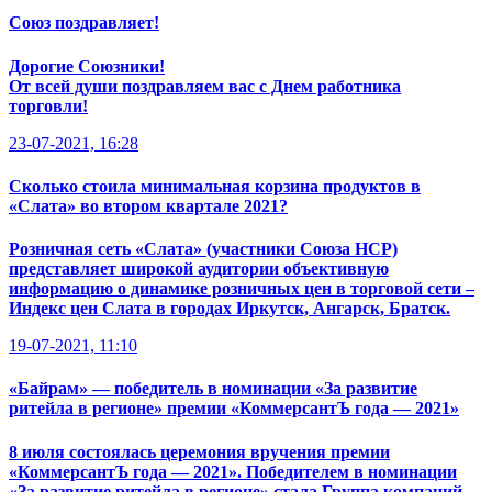
Союз поздравляет!
Дорогие Союзники!
От всей души поздравляем вас с Днем работника
торговли!
23-07-2021, 16:28
Сколько стоила минимальная корзина продуктов в
«Слата» во втором квартале 2021?
Розничная сеть «Слата» (участники Союза НСР)
представляет широкой аудитории объективную
информацию о динамике розничных цен в торговой сети –
Индекс цен Слата в городах Иркутск, Ангарск, Братск.
19-07-2021, 11:10
«Байрам» — победитель в номинации «За развитие
ритейла в регионе» премии «КоммерсантЪ года — 2021»
8 июля состоялась церемония вручения премии
«КоммерсантЪ года — 2021». Победителем в номинации
«За развитие ритейла в регионе» стала Группа компаний