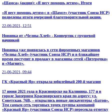
«Шамса» (акция): «Я несу помощь детям». Итоги
«Я несу помощь детям»: в «Шамсе» (участник Союза НСР)
подведены итоги очередной благотворительной акции.
22-06-2021, 12:51
Новинка от «Челны-Хлеб» - Конвертик с грушевой
начинкой
Новинка уже появилась в сети фирменных магазинов
«Челны-Хлеб» (участник Союза НСР) и в ближайшее
время поступит в продажу в магазины сетей «Пятерочка»
и «Магнит».
21-06-2021, 09:44
ГК «Красный Яр» открыла юбилейный 200-й магазин
17 июня 2021 года в Красноярске на Калинина, 177 и в
городе Заозерном Красноярского края по адресу: ул.
Советская, 76В, – открылись новые дискаунтеры «Батон».
Тем самым сеть торговых точек группы компаний
«Красный Яр» (участники Союза НСР) пересекла отметку