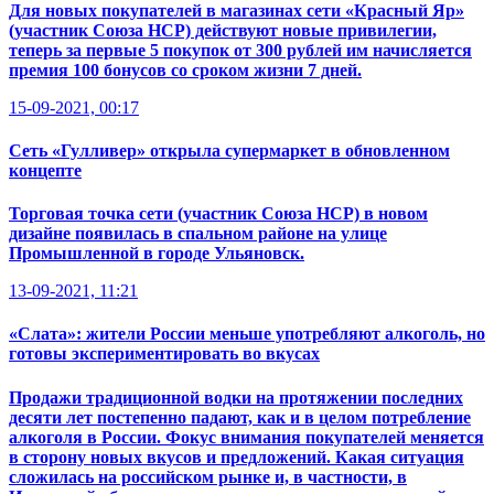
Для новых покупателей в магазинах сети «Красный Яр»
(участник Союза НСР) действуют новые привилегии,
теперь за первые 5 покупок от 300 рублей им начисляется
премия 100 бонусов со сроком жизни 7 дней.
15-09-2021, 00:17
Сеть «Гулливер» открыла супермаркет в обновленном
концепте
Торговая точка сети (участник Союза НСР) в новом
дизайне появилась в спальном районе на улице
Промышленной в городе Ульяновск.
13-09-2021, 11:21
«Слата»: жители России меньше употребляют алкоголь, но
готовы экспериментировать во вкусах
Продажи традиционной водки на протяжении последних
десяти лет постепенно падают, как и в целом потребление
алкоголя в России. Фокус внимания покупателей меняется
в сторону новых вкусов и предложений. Какая ситуация
сложилась на российском рынке и, в частности, в