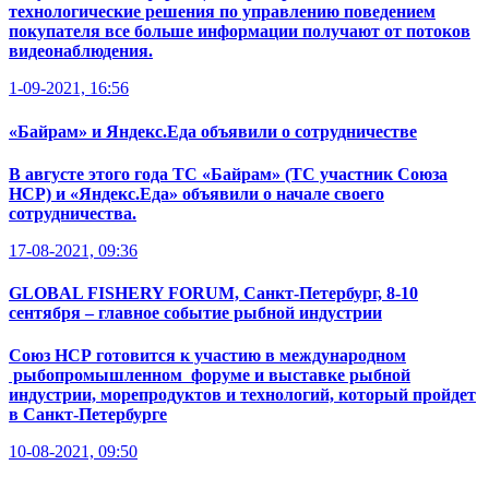
технологические решения по управлению поведением
покупателя все больше информации получают от потоков
видеонаблюдения.
1-09-2021, 16:56
«Байрам» и Яндекс.Еда объявили о сотрудничестве
В августе этого года ТС «Байрам» (ТС участник Союза
НСР) и «Яндекс.Еда» объявили о начале своего
сотрудничества.
17-08-2021, 09:36
GLOBAL FISHERY FORUM, Санкт-Петербург, 8-10
сентября – главное событие рыбной индустрии
Союз НСР готовится к участию в международном
рыбопромышленном форуме и выставке рыбной
индустрии, морепродуктов и технологий, который пройдет
в Санкт-Петербурге
10-08-2021, 09:50