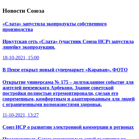
Новости Союза
«Слата» запустила экопродукты собственного
производства
Иркутская сеть «Слата» (участник Союза НСР) запустила
линейку экопродукции.
18-10-2021, 15:00
В Пензе открыт новый супермаркет «Караван». ФОТО
Открытие универсама № 175 – долгожданное событие для
жителей пензенского Арбеково. Здание советской
постройки полностью отремонтировали, сделав его
современным, комфортным и адаптированным для людей
с ограниченными возможностями здоровья.
11-10-2021, 13:27
Союз НСР о развитии электронной коммерции в регионах